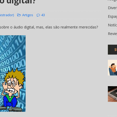
 digital?
Dive
istrador)
Artigos
43
Espa
Notí
obre o áudio digital, mas, elas são realmente merecidas?
Revi
S