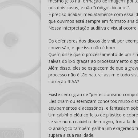
mesmo jeito na formação de imagem: ponto
nos dois casos, e não “códigos binários”.
É preciso acabar imediatamente com essa idéi
que ouvimos está sempre em formato analóg
Nossa interpretação auditiva e visual ocorr
Os defensores dos discos de vinil, por exe
conversão, e que isso não é bom.
Quem disse que o processamento de um sinal
salvas do lixo graças ao processamento digi
Além disso, eles se esquecem de que a grav
processo não é tão natural assim e todo sis
correção RIAA?
Existe certo grau de “perfeccionismo compuls
Eles criam ou eternizam conceitos muito di
equipamentos e acessórios, e fantasiam sobr
Um cabinho elétrico feito de plástico e co
se vier numa caixinha de mogno, forrada d
O analógico também ganha um exagerado tra
supera a sua realidade.