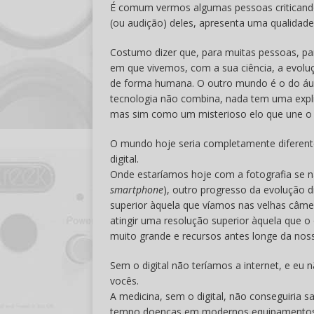
É comum vermos algumas pessoas criticando 
(ou audição) deles, apresenta uma qualidade
Costumo dizer que, para muitas pessoas, p
em que vivemos, com a sua ciência, a evoluç
de forma humana. O outro mundo é o do á
tecnologia não combina, nada tem uma expl
mas sim como um misterioso elo que une o áu
O mundo hoje seria completamente diferent
digital.
Onde estaríamos hoje com a fotografia se nã
smartphone
), outro progresso da evolução d
superior àquela que víamos nas velhas câmera
atingir uma resolução superior àquela que 
muito grande e recursos antes longe da nos
Sem o digital não teríamos a internet, e eu
vocês.
A medicina, sem o digital, não conseguiria s
tempo doenças em modernos equipamentos el