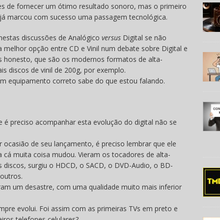
es de fornecer um ótimo resultado sonoro, mas o primeiro
o já marcou com sucesso uma passagem tecnológica.
 nestas discussões de Analógico
versus
Digital se não
a melhor opção entre CD e Vinil num debate sobre Digital e
is honesto, que são os modernos formatos de alta-
is discos de vinil de 200g, por exemplo.
m equipamento correto sabe do que estou falando.
, e é preciso acompanhar esta evolução do digital não se
 ocasião de seu lançamento, é preciso lembrar que ele
ra cá muita coisa mudou. Vieram os tocadores de alta-
s discos, surgiu o HDCD, o SACD, o DVD-Audio, o BD-
 outros.
oram um desastre, com uma qualidade muito mais inferior
pre evolui. Foi assim com as primeiras TVs em preto e
iros telefones celulares?