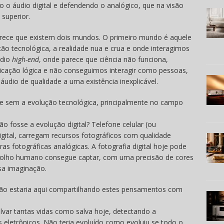
o áudio digital e defendendo o analógico, que na visão
 superior.
arece que existem dois mundos. O primeiro mundo é aquele
ão tecnológica, a realidade nua e crua e onde interagimos
udio
high-end
, onde parece que ciência não funciona,
icação lógica e não conseguimos interagir como pessoas,
dio de qualidade a uma existência inexplicável.
e sem a evolução tecnológica, principalmente no campo
o fosse a evolução digital? Telefone celular (ou
igital, carregam recursos fotográficos com qualidade
s fotográficas analógicas. A fotografia digital hoje pode
o olho humano consegue captar, com uma precisão de cores
sa imaginação.
 não estaria aqui compartilhando estes pensamentos com
alvar tantas vidas como salva hoje, detectando a
etrônicos. Não teria evoluído como evoluiu se todo o