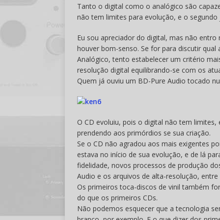
Tanto o digital como o analógico são capaz
não tem limites para evolução, e o segund
Eu sou apreciador do digital, mas não entro
houver bom-senso. Se for para discutir qual 
Analógico, tento estabelecer um critério ma
resolução digital equilibrando-se com os atua
Quem já ouviu um BD-Pure Audio tocado nu
O CD evoluiu, pois o digital não tem limites
prendendo aos primórdios se sua criação.
Se o CD não agradou aos mais exigentes por
estava no início de sua evolução, e de lá pa
fidelidade, novos processos de produção do
Audio e os arquivos de alta-resolução, entre
Os primeiros toca-discos de vinil também f
do que os primeiros CDs.
Não podemos esquecer que a tecnologia sem
branco, por exemplo. E o que dizer dos prime