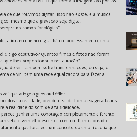
s coloridos numa tela. O que forma a imagem são pontos
a de que “ouvimos digital”. Isso não existe, e a música
ico, mesmo que a gravação seja digital.
e sempre no campo “analógico”.
mplo, afirmam que no digital há um processamento, uma
 é algo destrutivo? Quantos filmes e fotos não foram
tal que lhes proporcionou a restauração?
ação do vinil também sofre transformações, ou seja, o
tema de vinil tem uma rede equalizadora para fazer a
ivo” que atinge alguns audiófilos.
storcidos da realidade, prendem-se de forma exagerada aos
e a realidade do som de alta-fidelidade.
bre parece ganhar uma conotação completamente diferente
e um veludo vermelho escuro e com um fecho dourado.
tamento que fortalece um conceito ou uma filosofia que