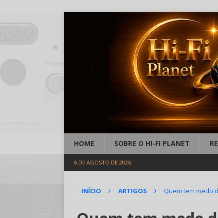
HOME
SOBRE O HI-FI PLANET
R
6 DE AGOSTO DE 2026
INÍCIO
ARTIGOS
Quem tem medo do