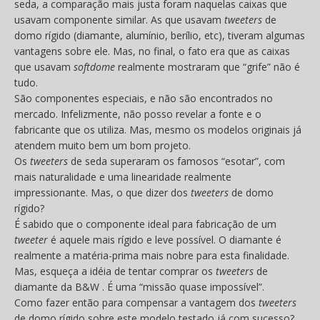
seda, a comparação mais justa foram naquelas caixas que
usavam componente similar. As que usavam
tweeters
de
domo rígido (diamante, alumínio, berílio, etc), tiveram algumas
vantagens sobre ele. Mas, no final, o fato era que as caixas
que usavam
softdome
realmente mostraram que “grife” não é
tudo.
São componentes especiais, e não são encontrados no
mercado. Infelizmente, não posso revelar a fonte e o
fabricante que os utiliza. Mas, mesmo os modelos originais já
atendem muito bem um bom projeto.
Os
tweeters
de seda superaram os famosos “esotar”, com
mais naturalidade e uma linearidade realmente
impressionante. Mas, o que dizer dos
tweeters
de domo
rígido?
É sabido que o componente ideal para fabricação de um
tweeter
é aquele mais rígido e leve possível. O diamante é
realmente a matéria-prima mais nobre para esta finalidade.
Mas, esqueça a idéia de tentar comprar os
tweeters
de
diamante da B&W . É uma “missão quase impossível”.
Como fazer então para compensar a vantagem dos
tweeters
de domo rígido sobre este modelo testado já com sucesso?