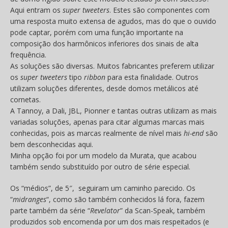
Aqui entram os
super tweeters
. Estes são componentes com
uma resposta muito extensa de agudos, mas do que o ouvido
pode captar, porém com uma função importante na
composição dos harmônicos inferiores dos sinais de alta
frequência.
As soluções são diversas. Muitos fabricantes preferem utilizar
os
super tweeters
tipo
ribbon
para esta finalidade. Outros
utilizam soluções diferentes, desde domos metálicos até
cornetas.
A Tannoy, a Dali, JBL, Pionner e tantas outras utilizam as mais
variadas soluções, apenas para citar algumas marcas mais
conhecidas, pois as marcas realmente de nível mais
hi-end
são
bem desconhecidas aqui.
Minha opção foi por um modelo da Murata, que acabou
também sendo substituído por outro de série especial.
Os “médios”, de 5″, seguiram um caminho parecido. Os
“
midranges
“, como são também conhecidos lá fora, fazem
parte também da série “
Revelator
” da Scan-Speak, também
produzidos sob encomenda por um dos mais respeitados (e