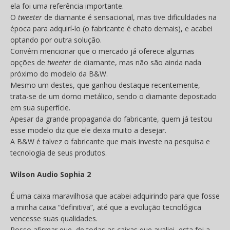
ela foi uma referência importante.
O
tweeter
de diamante é sensacional, mas tive dificuldades na
época para adquirí-lo (o fabricante é chato demais), e acabei
optando por outra solução.
Convém mencionar que o mercado já oferece algumas
opções de
tweeter
de diamante, mas não são ainda nada
próximo do modelo da B&W.
Mesmo um destes, que ganhou destaque recentemente,
trata-se de um domo metálico, sendo o diamante depositado
em sua superfície.
Apesar da grande propaganda do fabricante, quem já testou
esse modelo diz que ele deixa muito a desejar.
A B&W é talvez o fabricante que mais investe na pesquisa e
tecnologia de seus produtos.
Wilson Audio Sophia 2
É uma caixa maravilhosa que acabei adquirindo para que fosse
a minha caixa “definitiva”, até que a evolução tecnológica
vencesse suas qualidades.
Posso afirmar que, de todas as caixas que avaliei, esta foi a