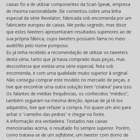
caixas foi a de utilizar componentes da Scan-Speak, empresa
de mesma nacionalidade. Ele comentou sobre uma linha
especial da série Revelator, fabricada sob encomenda por um
fabricante europeu de caixas. Me pediu segredo, mas disse
que estes
tweeters
apresentaram resultados superiores ao de
sua própria fábrica, cujos
tweeters
possuem fama no meio
audiófilo pelo nome pomposo.
Eu já tinha recebido a recomendação de utilizar os tweeters
desta séria, tanto que já havia comprado duas peças, mas
desconhecia que existia uma série especial, feita sob
encomenda, e com uma qualidade muito superior à original.
Não consegui comprar este modelo no mercado de peças, e
tive que encontrar uma outra solução bem “criativa” para isso.
Os falantes de médias frequências, os conhecidos “médios”,
também seguiram na mesma direção. Apesar de já tê-los
adquiridos, tive que refazer a compra. Foi quase um ano para
achar o “caminho das pedras” e chegar na fonte.
A informação era verdadeira. Testados nas caixas
mencionadas acima, o resultado foi sempre superior. Porém,
como tratava-se de um
softdome
, um
tweeter
com domo de