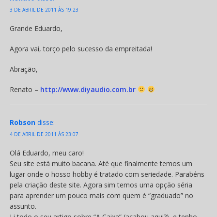
3 DE ABRIL DE 2011 ÀS 19:23
Grande Eduardo,
Agora vai, torço pelo sucesso da empreitada!
Abração,
Renato –
http://www.diyaudio.com.br
Robson
disse:
4 DE ABRIL DE 2011 ÀS 23:07
Olá Eduardo, meu caro!
Seu site está muito bacana. Até que finalmente temos um
lugar onde o hosso hobby é tratado com seriedade. Parabéns
pela criação deste site. Agora sim temos uma opção séria
para aprender um pouco mais com quem é “graduado” no
assunto.
Li todo o seu artigo sobre “A Caixa” (acabou aqui?), e tenho