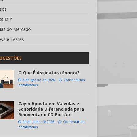
rsos
ço DIY
cias do Mercado
ews e Testes
UGESTÕES
O Que É Assinatura Sonora?
3 de agosto de 2026
Comentários
desativados
Cayin Aposta em Válvulas e
Sonoridade Diferenciada para
Reinventar o CD Portátil
24 de julho de 2026
Comentários
desativados