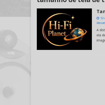
Tam
13 
desat
A dis
ela d
imag