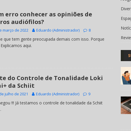
Dive
m erro conhecer as opiniões de
Espa
ros audiófilos?
Notí
e março de 2022
Eduardo (Administrador)
8
Revi
e que tem gente preocupada demais com isso. Porque
 Explicamos aqui.
S
te do Controle de Tonalidade Loki
i+ da Schiit
de julho de 2021
Eduardo (Administrador)
9
hegou !!! Já testamos o controle de tonalidade da Schiit
.