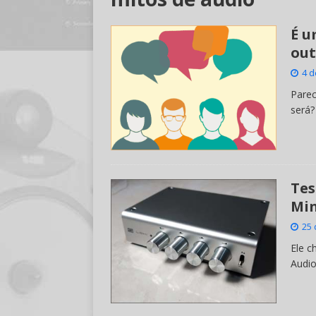
É u
out
4 d
Parec
será?
Tes
Min
25 
Ele c
Audio