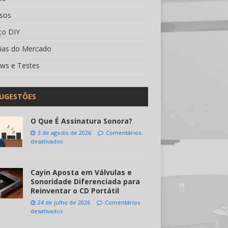
rsos
ço DIY
cias do Mercado
ews e Testes
UGESTÕES
O Que É Assinatura Sonora?
3 de agosto de 2026
Comentários
desativados
Cayin Aposta em Válvulas e
Sonoridade Diferenciada para
Reinventar o CD Portátil
24 de julho de 2026
Comentários
desativados