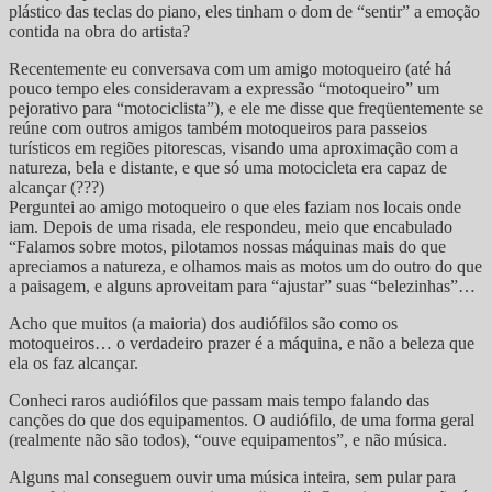
plástico das teclas do piano, eles tinham o dom de “sentir” a emoção
contida na obra do artista?
Recentemente eu conversava com um amigo motoqueiro (até há
pouco tempo eles consideravam a expressão “motoqueiro” um
pejorativo para “motociclista”), e ele me disse que freqüentemente se
reúne com outros amigos também motoqueiros para passeios
turísticos em regiões pitorescas, visando uma aproximação com a
natureza, bela e distante, e que só uma motocicleta era capaz de
alcançar (???)
Perguntei ao amigo motoqueiro o que eles faziam nos locais onde
iam. Depois de uma risada, ele respondeu, meio que encabulado
“Falamos sobre motos, pilotamos nossas máquinas mais do que
apreciamos a natureza, e olhamos mais as motos um do outro do que
a paisagem, e alguns aproveitam para “ajustar” suas “belezinhas”…
Acho que muitos (a maioria) dos audiófilos são como os
motoqueiros… o verdadeiro prazer é a máquina, e não a beleza que
ela os faz alcançar.
Conheci raros audiófilos que passam mais tempo falando das
canções do que dos equipamentos. O audiófilo, de uma forma geral
(realmente não são todos), “ouve equipamentos”, e não música.
Alguns mal conseguem ouvir uma música inteira, sem pular para