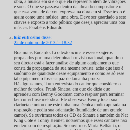
obra, a música em sí e o que ela representa além de vibrações
e sons. O que se passava dentro da alma do compositor e o
que essa vontade deixou expressa na obra em sí. Esse texto é
assim como uma música, uma obra. Deve ser guardado a sete
chaves e exposto a todo público que deseja apreciar uma boa
música. Parabéns Eduardo.
luiz eufrosino
disse:
22 de outubro de 2013 às 18:32
Boa noite, Eudardo. Li o texto acima e esses exageros
propalados por uma determinada revista nacional, quando o
seu diretor está a fazer análise de algum equipamento que
consta da propaganda da sua mesma revista, acha que isso é
sinônimo de qualidade desse equipamento e como se só esse
tal equipamento fosse capaz de tamanha proeza.
Há alguns anos, li um entrevista do cantor que considero o
melhor de todos, Frank Sinatra, em que ele dizia que
aprendeu com Benny Goodman como respirar para terminar
bem uma frase melódica. Ele observava Benny tocar sua
clarineta e notou que este tinha uma técnica muito apurada na
respiração e pediu sua orientação (humildade de um grande
cantor). Se ouvirmos todos os CD de Sinatra e também de Nat
King Cole e Tonny Bennet, notaremos que esses cantores não
emitem som de respiração. Se ouvirmos Maria Bethânia, o