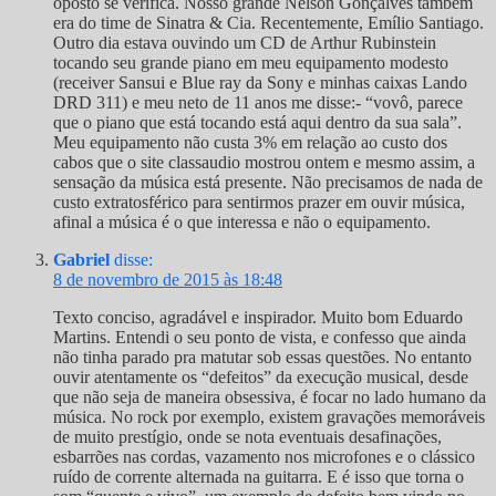
oposto se verifica. Nosso grande Nélson Gonçalves também
era do time de Sinatra & Cia. Recentemente, Emílio Santiago.
Outro dia estava ouvindo um CD de Arthur Rubinstein
tocando seu grande piano em meu equipamento modesto
(receiver Sansui e Blue ray da Sony e minhas caixas Lando
DRD 311) e meu neto de 11 anos me disse:- “vovô, parece
que o piano que está tocando está aqui dentro da sua sala”.
Meu equipamento não custa 3% em relação ao custo dos
cabos que o site classaudio mostrou ontem e mesmo assim, a
sensação da música está presente. Não precisamos de nada de
custo extratosférico para sentirmos prazer em ouvir música,
afinal a música é o que interessa e não o equipamento.
Gabriel
disse:
8 de novembro de 2015 às 18:48
Texto conciso, agradável e inspirador. Muito bom Eduardo
Martins. Entendi o seu ponto de vista, e confesso que ainda
não tinha parado pra matutar sob essas questões. No entanto
ouvir atentamente os “defeitos” da execução musical, desde
que não seja de maneira obsessiva, é focar no lado humano da
música. No rock por exemplo, existem gravações memoráveis
de muito prestígio, onde se nota eventuais desafinações,
esbarrões nas cordas, vazamento nos microfones e o clássico
ruído de corrente alternada na guitarra. E é isso que torna o