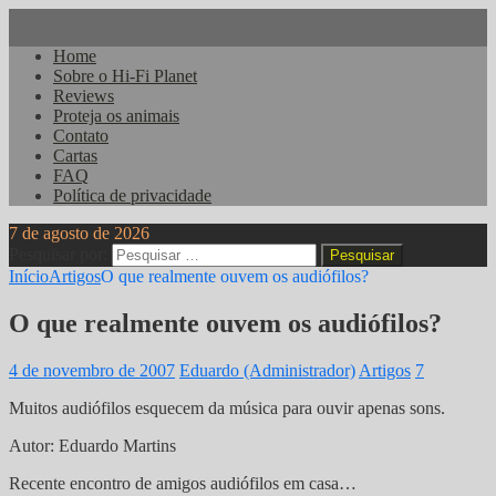
Home
Sobre o Hi-Fi Planet
Reviews
Proteja os animais
Contato
Cartas
FAQ
Política de privacidade
7 de agosto de 2026
Pesquisar por:
Início
Artigos
O que realmente ouvem os audiófilos?
O que realmente ouvem os audiófilos?
4 de novembro de 2007
Eduardo (Administrador)
Artigos
7
Muitos audiófilos esquecem da música para ouvir apenas sons.
Autor: Eduardo Martins
Recente encontro de amigos audiófilos em casa…