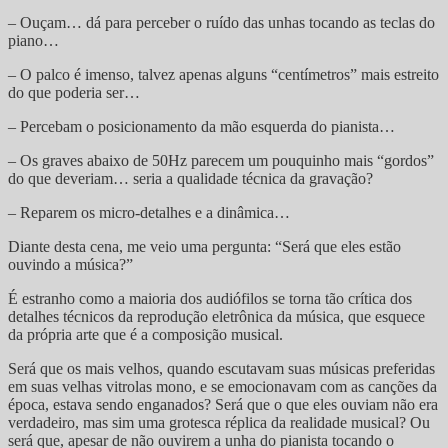
– Ouçam… dá para perceber o ruído das unhas tocando as teclas do
piano…
– O palco é imenso, talvez apenas alguns “centímetros” mais estreito
do que poderia ser…
– Percebam o posicionamento da mão esquerda do pianista…
– Os graves abaixo de 50Hz parecem um pouquinho mais “gordos”
do que deveriam… seria a qualidade técnica da gravação?
– Reparem os micro-detalhes e a dinâmica…
Diante desta cena, me veio uma pergunta: “Será que eles estão
ouvindo a música?”
É estranho como a maioria dos audiófilos se torna tão crítica dos
detalhes técnicos da reprodução eletrônica da música, que esquece
da própria arte que é a composição musical.
Será que os mais velhos, quando escutavam suas músicas preferidas
em suas velhas vitrolas mono, e se emocionavam com as canções da
época, estava sendo enganados? Será que o que eles ouviam não era
verdadeiro, mas sim uma grotesca réplica da realidade musical? Ou
será que, apesar de não ouvirem a unha do pianista tocando o