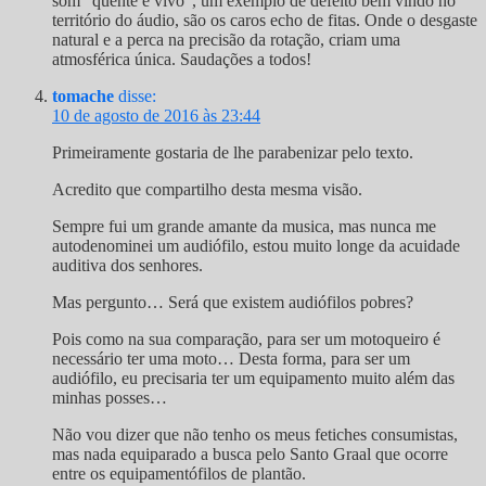
som “quente e vivo”, um exemplo de defeito bem vindo no
território do áudio, são os caros echo de fitas. Onde o desgaste
natural e a perca na precisão da rotação, criam uma
atmosférica única. Saudações a todos!
tomache
disse:
10 de agosto de 2016 às 23:44
Primeiramente gostaria de lhe parabenizar pelo texto.
Acredito que compartilho desta mesma visão.
Sempre fui um grande amante da musica, mas nunca me
autodenominei um audiófilo, estou muito longe da acuidade
auditiva dos senhores.
Mas pergunto… Será que existem audiófilos pobres?
Pois como na sua comparação, para ser um motoqueiro é
necessário ter uma moto… Desta forma, para ser um
audiófilo, eu precisaria ter um equipamento muito além das
minhas posses…
Não vou dizer que não tenho os meus fetiches consumistas,
mas nada equiparado a busca pelo Santo Graal que ocorre
entre os equipamentófilos de plantão.