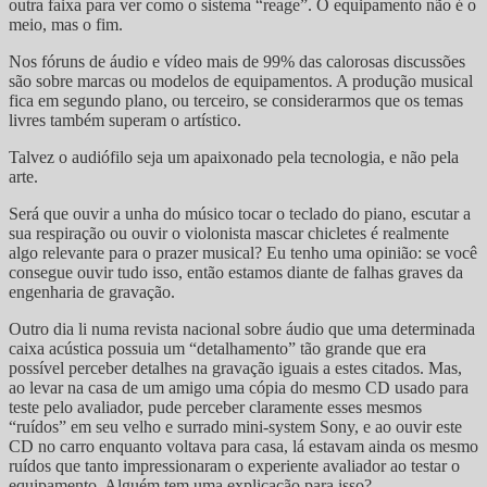
outra faixa para ver como o sistema “reage”. O equipamento não é o
meio, mas o fim.
Nos fóruns de áudio e vídeo mais de 99% das calorosas discussões
são sobre marcas ou modelos de equipamentos. A produção musical
fica em segundo plano, ou terceiro, se considerarmos que os temas
livres também superam o artístico.
Talvez o audiófilo seja um apaixonado pela tecnologia, e não pela
arte.
Será que ouvir a unha do músico tocar o teclado do piano, escutar a
sua respiração ou ouvir o violonista mascar chicletes é realmente
algo relevante para o prazer musical? Eu tenho uma opinião: se você
consegue ouvir tudo isso, então estamos diante de falhas graves da
engenharia de gravação.
Outro dia li numa revista nacional sobre áudio que uma determinada
caixa acústica possuia um “detalhamento” tão grande que era
possível perceber detalhes na gravação iguais a estes citados. Mas,
ao levar na casa de um amigo uma cópia do mesmo CD usado para
teste pelo avaliador, pude perceber claramente esses mesmos
“ruídos” em seu velho e surrado mini-system Sony, e ao ouvir este
CD no carro enquanto voltava para casa, lá estavam ainda os mesmo
ruídos que tanto impressionaram o experiente avaliador ao testar o
equipamento. Alguém tem uma explicação para isso?