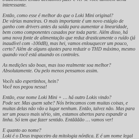
interessante.
Então, como esse é melhor do que o Loki Mini original?
De várias maneiras. O mais importante é um novo estágio de
ganho com drivers antes da saída para aumentar a linearidade,
bem como componentes casados por toda parte. Além disso, há
uma nova fonte de alimentação que reduz drasticamente o ruído (já
inaudível com -100dB), mas hei, vamos enlouquecer um pouco,
certo? Além de alguns ajustes para reduzir o THD máximo, mesmo
quando você está atuando os controles.
As medições são boas, mas isso realmente soa melhor?
Absolutamente. Ou pelo menos pensamos assim.
Vocês são espertinhos, hein?
Você nos pegou nessa!
Então, esse nome Loki Mini + … há outro Lokis vindo?
Pode ser. Mas quem sabe? Nós brincamos com muitas coisas, e
muitas delas não vão a lugar nenhum. Então, talvez não. Mas para
ser um pouco mais sério, sim, estamos abertos para expandir a
linha. Só tem que fazer sentido. Entãããão … vamos ver!
E quanto ao nome?
Loki é o Deus trapaceiro da mitologia nórdica. E é um nome legal