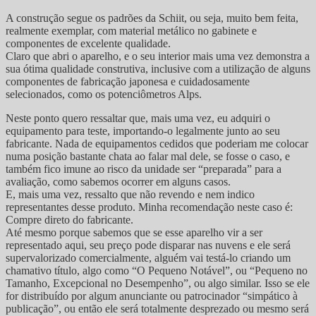
A construção segue os padrões da Schiit, ou seja, muito bem feita,
realmente exemplar, com material metálico no gabinete e
componentes de excelente qualidade.
Claro que abri o aparelho, e o seu interior mais uma vez demonstra a
sua ótima qualidade construtiva, inclusive com a utilização de alguns
componentes de fabricação japonesa e cuidadosamente
selecionados, como os potenciômetros Alps.
Neste ponto quero ressaltar que, mais uma vez, eu adquiri o
equipamento para teste, importando-o legalmente junto ao seu
fabricante. Nada de equipamentos cedidos que poderiam me colocar
numa posição bastante chata ao falar mal dele, se fosse o caso, e
também fico imune ao risco da unidade ser “preparada” para a
avaliação, como sabemos ocorrer em alguns casos.
E, mais uma vez, ressalto que não revendo e nem indico
representantes desse produto. Minha recomendação neste caso é:
Compre direto do fabricante.
Até mesmo porque sabemos que se esse aparelho vir a ser
representado aqui, seu preço pode disparar nas nuvens e ele será
supervalorizado comercialmente, alguém vai testá-lo criando um
chamativo título, algo como “O Pequeno Notável”, ou “Pequeno no
Tamanho, Excepcional no Desempenho”, ou algo similar. Isso se ele
for distribuído por algum anunciante ou patrocinador “simpático à
publicação”, ou então ele será totalmente desprezado ou mesmo será