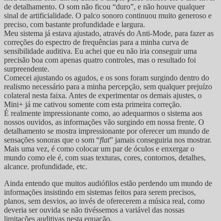
de detalhamento. O som não ficou “duro”, e não houve qualquer
sinal de artificialidade. O palco sonoro continuou muito generoso e
preciso, com bastante profundidade e largura.
Meu sistema já estava ajustado, através do Anti-Mode, para fazer as
correções do espectro de frequências para a minha curva de
sensibilidade auditiva. Eu achei que eu não iria conseguir uma
precisão boa com apenas quatro controles, mas o resultado foi
surpreendente.
Comecei ajustando os agudos, e os sons foram surgindo dentro do
realismo necessário para a minha percepção, sem qualquer prejuízo
colateral nesta faixa. Antes de experimentar os demais ajustes, o
Mini+ já me cativou somente com esta primeira correção.
É realmente impressionante como, ao adequarmos o sistema aos
nossos ouvidos, as informações vão surgindo em nossa frente. O
detalhamento se mostra impressionante por oferecer um mundo de
sensações sonoras que o som “
flat
” jamais conseguiria nos mostrar.
Mais uma vez, é como colocar um par de óculos e enxergar o
mundo como ele é, com suas texturas, cores, contornos, detalhes,
alcance. profundidade, etc.
Ainda entendo que muitos audiófilos estão perdendo um mundo de
informações insistindo em sistemas feitos para serem precisos,
planos, sem desvios, ao invés de oferecerem a música real, como
deveria ser ouvida se não tivéssemos a variável das nossas
limitações auditivas nesta equação.