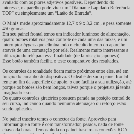
avaliado com os piores adjetivos possíveis. Dependendo do
interesse, o aparelho pode virar um “Diamante Lapidado Referência
TOP” ou simplesmente um “Latão de Entrada”.
O Mini+ mede aproximadamente 12,7 x 9 x 3,2 cm , e pesa somente
450 gramas.
Em seu painel frontal temos um indicador luminoso de alimentação,
quatro botões rotativos para controle de cada uma das faixas, e um
interruptor
bypass
que elimina todo o circuito interno do aparelho
através de uma comutação por relé. Realmente muito interessante a
utilização do relé para essa finalidade (de fabricação japonesa).
Esse botão também facilita o teste comparativo dos resultados.
Os controles de tonalidade ficam muito próximos entre eles, até em
função do tamanho do dispositivo. O ideal é deixar o painel frontal
rente ao fim da superfície de apoio, o que facilita a sua utilização, até
porque os botões são bem longos, talvez porque o projetista já tenha
imaginado isso.
Os quatro controles giratórios possuem parada na posição central de
seu curso, indicando quando nenhuma atenuação ou reforço estão
sendo aplicados.
No painel traseiro temos o conector da fonte. Aproveito para
informar que a fonte é com transformador, pesada, nada de fonte
chaveada barata. Temos ainda no painel traseiro as conexões RCA