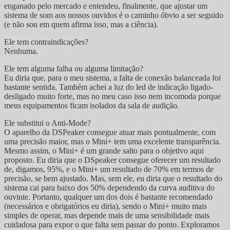
enganado pelo mercado e entendeu, finalmente, que ajustar um
sistema de som aos nossos ouvidos é o caminho óbvio a ser seguido
(e não sou em quem afirma isso, mas a ciência).
Ele tem contraindicações?
Nenhuma.
Ele tem alguma falha ou alguma limitação?
Eu diria que, para o meu sistema, a falta de conexão balanceada foi
bastante sentida. Também achei a luz do led de indicação ligado-
desligado muito forte, mas no meu caso isso nem incomoda porque
meus equipamentos ficam isolados da sala de audição.
Ele substitui o Anti-Mode?
O aparelho da DSPeaker consegue atuar mais pontualmente, com
uma precisão maior, mas o Mini+ tem uma excelente transparência.
Mesmo assim, o Mini+ é um grande salto para o objetivo aqui
proposto. Eu diria que o DSpeaker consegue oferecer um resultado
de, digamos, 95%, e o Mini+ um resultado de 70% em termos de
precisão, se bem ajustado. Mas, sem ele, eu diria que o resultado do
sistema cai para baixo dos 50% dependendo da curva auditiva do
ouvinte. Portanto, qualquer um dos dois é bastante recomendado
(necessários e obrigatórios eu diria), sendo o Mini+ muito mais
simples de operar, mas depende mais de uma sensibilidade mais
cuidadosa para expor o que falta sem passar do ponto. Exploramos