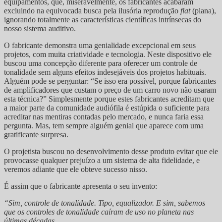
equipamentos, que, miseravelmente, os fabricantes acabaram
excluindo na equivocada busca pela ilusória reprodução
flat
(plana),
ignorando totalmente as características científicas intrínsecas do
nosso sistema auditivo.
O fabricante demonstra uma genialidade excepcional em seus
projetos, com muita criatividade e tecnologia. Neste dispositivo ele
buscou uma concepção diferente para oferecer um controle de
tonalidade sem alguns efeitos indesejáveis dos projetos habituais.
Alguém pode se perguntar: “Se isso era possível, porque fabricantes
de amplificadores que custam o preço de um carro novo não usaram
esta técnica?” Simplesmente porque estes fabricantes acreditam que
a maior parte da comunidade audiófila é estúpida o suficiente para
acreditar nas mentiras contadas pelo mercado, e nunca faria essa
pergunta. Mas, tem sempre alguém genial que aparece com uma
gratificante surpresa.
O projetista buscou no desenvolvimento desse produto evitar que ele
provocasse qualquer prejuízo a um sistema de alta fidelidade, e
veremos adiante que ele obteve sucesso nisso.
É assim que o fabricante apresenta o seu invento:
“Sim, controle de tonalidade. Tipo, equalizador. E sim, sabemos
que os controles de tonalidade caíram de uso no planeta nas
últimas décadas.