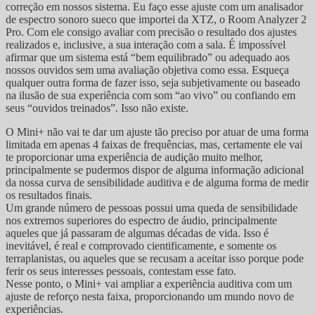
correção em nossos sistema. Eu faço esse ajuste com um analisador
de espectro sonoro sueco que importei da XTZ, o Room Analyzer 2
Pro. Com ele consigo avaliar com precisão o resultado dos ajustes
realizados e, inclusive, a sua interação com a sala. É impossível
afirmar que um sistema está “bem equilibrado” ou adequado aos
nossos ouvidos sem uma avaliação objetiva como essa. Esqueça
qualquer outra forma de fazer isso, seja subjetivamente ou baseado
na ilusão de sua experiência com som “ao vivo” ou confiando em
seus “ouvidos treinados”. Isso não existe.
O Mini+ não vai te dar um ajuste tão preciso por atuar de uma forma
limitada em apenas 4 faixas de frequências, mas, certamente ele vai
te proporcionar uma experiência de audição muito melhor,
principalmente se pudermos dispor de alguma informação adicional
da nossa curva de sensibilidade auditiva e de alguma forma de medir
os resultados finais.
Um grande número de pessoas possui uma queda de sensibilidade
nos extremos superiores do espectro de áudio, principalmente
aqueles que já passaram de algumas décadas de vida. Isso é
inevitável, é real e comprovado cientificamente, e somente os
terraplanistas, ou aqueles que se recusam a aceitar isso porque pode
ferir os seus interesses pessoais, contestam esse fato.
Nesse ponto, o Mini+ vai ampliar a experiência auditiva com um
ajuste de reforço nesta faixa, proporcionando um mundo novo de
experiências.