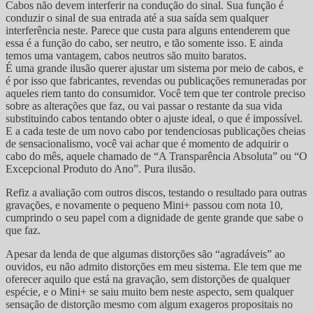
Cabos não devem interferir na condução do sinal. Sua função é
conduzir o sinal de sua entrada até a sua saída sem qualquer
interferência neste. Parece que custa para alguns entenderem que
essa é a função do cabo, ser neutro, e tão somente isso. E ainda
temos uma vantagem, cabos neutros são muito baratos.
É uma grande ilusão querer ajustar um sistema por meio de cabos, e
é por isso que fabricantes, revendas ou publicações remuneradas por
aqueles riem tanto do consumidor. Você tem que ter controle preciso
sobre as alterações que faz, ou vai passar o restante da sua vida
substituindo cabos tentando obter o ajuste ideal, o que é impossível.
E a cada teste de um novo cabo por tendenciosas publicações cheias
de sensacionalismo, você vai achar que é momento de adquirir o
cabo do mês, aquele chamado de “A Transparência Absoluta” ou “O
Excepcional Produto do Ano”. Pura ilusão.
Refiz a avaliação com outros discos, testando o resultado para outras
gravações, e novamente o pequeno Mini+ passou com nota 10,
cumprindo o seu papel com a dignidade de gente grande que sabe o
que faz.
Apesar da lenda de que algumas distorções são “agradáveis” ao
ouvidos, eu não admito distorções em meu sistema. Ele tem que me
oferecer aquilo que está na gravação, sem distorções de qualquer
espécie, e o Mini+ se saiu muito bem neste aspecto, sem qualquer
sensação de distorção mesmo com algum exageros propositais no