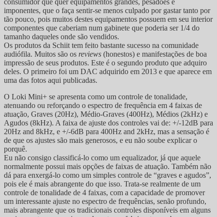
consumidor que quer equipamentos grandes, pesadões e
imponentes, que o faça sentir-se menos culpado por gastar tanto por
tão pouco, pois muitos destes equipamentos possuem em seu interior
componentes que caberiam num gabinete que poderia ser 1/4 do
tamanho daqueles onde são vendidos.
Os produtos da Schiit tem feito bastante sucesso na comunidade
audiófila. Muitos são os
reviews
(honestos) e manifestações de boa
impressão de seus produtos. Este é o segundo produto que adquiro
deles. O primeiro foi um DAC adquirido em 2013 e que aparece em
uma das fotos aqui publicadas.
O Loki Mini+ se apresenta como um controle de tonalidade,
atenuando ou reforçando o espectro de frequência em 4 faixas de
atuação, Graves (20Hz), Médio-Graves (400Hz), Médios (2kHz) e
Agudos (8kHz). A faixa de ajuste dos controles vai de: +/-12dB para
20Hz and 8kHz, e +/-6dB para 400Hz and 2kHz, mas a sensação é
de que os ajustes são mais generosos, e eu não soube explicar o
porquê.
Eu não consigo classificá-lo como um equalizador, já que aquele
normalmente possui mais opções de faixas de atuação. Também não
dá para enxergá-lo como um simples controle de “graves e agudos”,
pois ele é mais abrangente do que isso. Trata-se realmente de um
controle de tonalidade de 4 faixas, com a capacidade de promover
um interessante ajuste no espectro de frequências, senão profundo,
mais abrangente que os tradicionais controles disponíveis em alguns