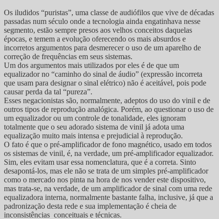
Os iludidos “puristas”, uma classe de audiófilos que vive de décadas
passadas num século onde a tecnologia ainda engatinhava nesse
segmento, estão sempre presos aos velhos conceitos daquelas
épocas, e temem a evolução oferecendo os mais absurdos e
incorretos argumentos para desmerecer o uso de um aparelho de
correção de frequências em seus sistemas.
Um dos argumentos mais utilizados por eles é de que um
equalizador no “caminho do sinal de áudio” (expressão incorreta
que usam para designar o sinal elétrico) não é aceitável, pois pode
causar perda da tal “pureza”.
Esses negacionistas são, normalmente, adeptos do uso do vinil e de
outros tipos de reprodução analógica. Porém, ao questionar o uso de
um equalizador ou um controle de tonalidade, eles ignoram
totalmente que o seu adorado sistema de vinil já adota uma
equalização muito mais intensa e prejudicial à reprodução.
O fato é que o pré-amplificador de fono magnético, usado em todos
os sistemas de vinil, é, na verdade, um pré-amplificador equalizador.
Sim, eles evitam usar essa nomenclatura, que é a correta. Sinto
desapontá-los, mas ele não se trata de um simples pré-amplificador
como o mercado nos pinta na hora de nos vender este dispositivo,
mas trata-se, na verdade, de um amplificador de sinal com uma rede
equalizadora interna, normalmente bastante falha, inclusive, já que a
padronização desta rede e sua implementação é cheia de
inconsistências conceituais e técnicas.