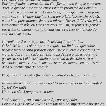
Por “projetado e construído na Califórnia” isso é o que queremos
dizer: a grande maioria do custo total de produção do Loki Mini +,
como chassis, placas, transformadores, montagem, etc., vai para
empresas americanas que fabricam nos EUA. Nossos chassis são
feitos há alguns minutos de nossa fábrica. Nossas PCBs são feitas
logo acima de nós, ou feitas em NorCal. Sim, as fontes de parede
são feitas na China, mas há alguns dar e receber em função do
equilíbrio de preço.
Garantia de 2 anos e política de devolução de 15 dias
O Loki Mini + é coberto por uma garantia limitada que cobre
peças e mão de obra por dois anos. Isso é 2 vezes a cobertura da
maioria dos amplificadores nesta faixa de preço. E, se você não
gostar do seu Loki, você ainda pode enviá-lo de volta para um
reembolso, menos 15% de taxa de reabastecimento, em até 15 dias
após o recebimento do produto.
Perguntas e Respostas (também extraídas do site do fabricante):
Espere um segundo. Equalização? Como controles de tonalidade?
Sério? Por quê?
Uau, isso são 4 perguntas em uma.
Você sabe o que queremos dizer. Apenas responda.
Por que EQ? Porque vivemos em um mundo imperfeito e porque os