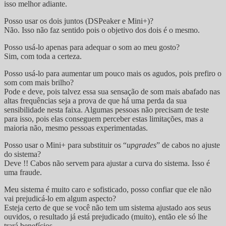
isso melhor adiante.
Posso usar os dois juntos (DSPeaker e Mini+)?
Não. Isso não faz sentido pois o objetivo dos dois é o mesmo.
Posso usá-lo apenas para adequar o som ao meu gosto?
Sim, com toda a certeza.
Posso usá-lo para aumentar um pouco mais os agudos, pois prefiro o
som com mais brilho?
Pode e deve, pois talvez essa sua sensação de som mais abafado nas
altas frequências seja a prova de que há uma perda da sua
sensibilidade nesta faixa. Algumas pessoas não precisam de teste
para isso, pois elas conseguem perceber estas limitações, mas a
maioria não, mesmo pessoas experimentadas.
Posso usar o Mini+ para substituir os “
upgrades
” de cabos no ajuste
do sistema?
Deve !! Cabos não servem para ajustar a curva do sistema. Isso é
uma fraude.
Meu sistema é muito caro e sofisticado, posso confiar que ele não
vai prejudicá-lo em algum aspecto?
Esteja certo de que se você não tem um sistema ajustado aos seus
ouvidos, o resultado já está prejudicado (muito), então ele só lhe
trará benefícios.