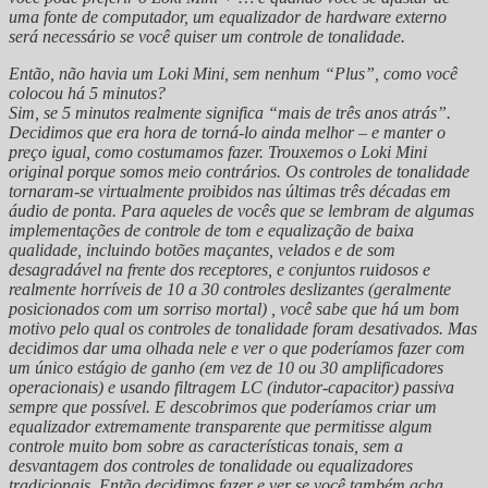
uma fonte de computador, um equalizador de hardware externo
será necessário se você quiser um controle de tonalidade.
Então, não havia um Loki Mini, sem nenhum “Plus”, como você
colocou há 5 minutos?
Sim, se 5 minutos realmente significa “mais de três anos atrás”.
Decidimos que era hora de torná-lo ainda melhor – e manter o
preço igual, como costumamos fazer. Trouxemos o Loki Mini
original porque somos meio contrários. Os controles de tonalidade
tornaram-se virtualmente proibidos nas últimas três décadas em
áudio de ponta. Para aqueles de vocês que se lembram de algumas
implementações de controle de tom e equalização de baixa
qualidade, incluindo botões maçantes, velados e de som
desagradável na frente dos receptores, e conjuntos ruidosos e
realmente horríveis de 10 a 30 controles deslizantes (geralmente
posicionados com um sorriso mortal) , você sabe que há um bom
motivo pelo qual os controles de tonalidade foram desativados. Mas
decidimos dar uma olhada nele e ver o que poderíamos fazer com
um único estágio de ganho (em vez de 10 ou 30 amplificadores
operacionais) e usando filtragem LC (indutor-capacitor) passiva
sempre que possível. E descobrimos que poderíamos criar um
equalizador extremamente transparente que permitisse algum
controle muito bom sobre as características tonais, sem a
desvantagem dos controles de tonalidade ou equalizadores
tradicionais. Então decidimos fazer e ver se você também acha