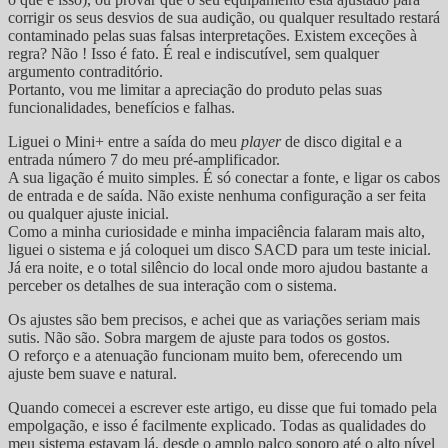
corrigir os seus desvios de sua audição, ou qualquer resultado restará
contaminado pelas suas falsas interpretações. Existem exceções à
regra? Não ! Isso é fato. É real e indiscutível, sem qualquer
argumento contraditório.
Portanto, vou me limitar a apreciação do produto pelas suas
funcionalidades, benefícios e falhas.
Liguei o Mini+ entre a saída do meu
player
de disco digital e a
entrada número 7 do meu pré-amplificador.
A sua ligação é muito simples. É só conectar a fonte, e ligar os cabos
de entrada e de saída. Não existe nenhuma configuração a ser feita
ou qualquer ajuste inicial.
Como a minha curiosidade e minha impaciência falaram mais alto,
liguei o sistema e já coloquei um disco SACD para um teste inicial.
Já era noite, e o total silêncio do local onde moro ajudou bastante a
perceber os detalhes de sua interação com o sistema.
Os ajustes são bem precisos, e achei que as variações seriam mais
sutis. Não são. Sobra margem de ajuste para todos os gostos.
O reforço e a atenuação funcionam muito bem, oferecendo um
ajuste bem suave e natural.
Quando comecei a escrever este artigo, eu disse que fui tomado pela
empolgação, e isso é facilmente explicado. Todas as qualidades do
meu sistema estavam lá, desde o amplo palco sonoro até o alto nível