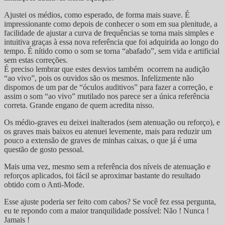
Ajustei os médios, como esperado, de forma mais suave. É
impressionante como depois de conhecer o som em sua plenitude, a
facilidade de ajustar a curva de frequências se torna mais simples e
intuitiva graças à essa nova referência que foi adquirida ao longo do
tempo. É nítido como o som se torna “abafado”, sem vida e artificial
sem estas correções.
É preciso lembrar que estes desvios também ocorrem na audição
“ao vivo”, pois os ouvidos são os mesmos. Infelizmente não
dispomos de um par de “óculos auditivos” para fazer a correção, e
assim o som “ao vivo” mutilado nos parece ser a única referência
correta. Grande engano de quem acredita nisso.
Os médio-graves eu deixei inalterados (sem atenuação ou reforço), e
os graves mais baixos eu atenuei levemente, mais para reduzir um
pouco a extensão de graves de minhas caixas, o que já é uma
questão de gosto pessoal.
Mais uma vez, mesmo sem a referência dos níveis de atenuação e
reforços aplicados, foi fácil se aproximar bastante do resultado
obtido com o Anti-Mode.
Esse ajuste poderia ser feito com cabos? Se você fez essa pergunta,
eu te repondo com a maior tranquilidade possível: Não ! Nunca !
Jamais !