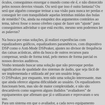
óculos, conseguimos enxergar o mundo como ele é, e não distorcido
pelos nossos desvios visuais. Ou será que isso é outra fantasia? Ou
será que alguém consegue treinar a sua visão para nunca ter perdas e
conseguir ler com tranquilidade aquelas letrinhas miúdas das bulas
de remédio? Ou, ainda na estupidez dos argumentos contrários ao
tema, talvez fosse o nosso cérebro capaz de fazer um “ajuste” para
conseguirmos adivinhar o que está escrito, mesmo sem podermos ler
as palavras?
Na busca por estas soluções, já realizei experiências com
equalizadores gráficos, equalizadores paramétricos, com dispositivo
DSP como o Anti-Mode DSPeaker, ajustes no divisor de frequência
das caixas acústicas, além da busca de outros recursos para
compensar, senão de forma total, pelo menos de forma parcial os
nossos desvios auditivos.
Venho tentando buscar uma solução que não provoque perdas
significativas de qualidade dos sistemas de áudio, que seja fácil de
ser implementada e utilizada até por um usuário leigo.
O DSPeaker, por enquanto, tem sido uma solução interessante, mas
que ainda oferece alguma dificuldade ao usuário. Os equalizadores
funcionam bem, mas são de maior complexidade, e não são
descartáveis como sugerem alguns iludidos “avaliadores” de
equipamentos que afirmam que já o utilizaram e reprovaram o seu
uso.
Para um sistema em que o avaliador, a cada novo equipamento