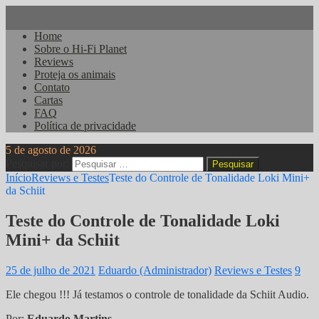
Home
Sobre o Hi-Fi Planet
Reviews
Proteja os animais
Contato
Cartas
FAQ
Política de privacidade
5 de agosto de 2026
Pesquisar por:
Início
Reviews e Testes
Teste do Controle de Tonalidade Loki Mini+
da Schiit
Teste do Controle de Tonalidade Loki
Mini+ da Schiit
25 de julho de 2021
Eduardo (Administrador)
Reviews e Testes
9
Ele chegou !!! Já testamos o controle de tonalidade da Schiit Audio.
Por:
Eduardo Martins