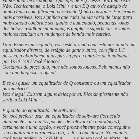
Vamos falar de tecnologia. Que tipo de EQ é esse? Paramétrico?
Não. Tecnicamente, o Loki Mini + é um EQ ativo de estágio de
ganho único com filtragem passiva de Q não constante. Em termos
mais acessíveis, isso significa que cada banda varia de larga para
mais estreita conforme seu ganho é aumentado, pequenas voltas
dos botões resultam em mudanças amplas e superficiais, e voltas
maiores resultam em mudanças de banda mais estreita.
Uau. Espere um segundo, você está dizendo que está nos dando um
equalizador discreto, de estágio de ganho único, com filtro LC
passivo, a abordagem mais purista para controles de tonalidade …
por US $ 149? Você é louco?
Gostamos de preço alto, mas não somos loucos. Pelo menos não
com um diagnóstico oficial.
E se eu quiser um equalizador de Q constante ou um equalizador
paramétrico?
Isso é legal. Existem alguns deles por aí. Eles simplesmente não
serão o Loki Mini +.
E quanto ao equalizador de software?
Se você preferir usar um equalizador de software (fornecido
atualmente com muitos pacotes de software de reprodução),
certamente é uma opção, e você provavelmente pode conseguir o
seu equalizador paramétrico lá, se for o que deseja. No entanto,
você pode preferir o Loki Mini + … e quando você se afastar de