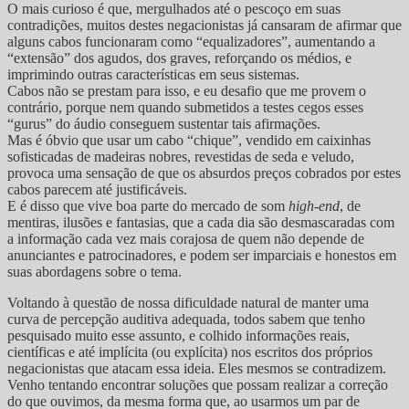
O mais curioso é que, mergulhados até o pescoço em suas
contradições, muitos destes negacionistas já cansaram de afirmar que
alguns cabos funcionaram como “equalizadores”, aumentando a
“extensão” dos agudos, dos graves, reforçando os médios, e
imprimindo outras características em seus sistemas.
Cabos não se prestam para isso, e eu desafio que me provem o
contrário, porque nem quando submetidos a testes cegos esses
“gurus” do áudio conseguem sustentar tais afirmações.
Mas é óbvio que usar um cabo “chique”, vendido em caixinhas
sofisticadas de madeiras nobres, revestidas de seda e veludo,
provoca uma sensação de que os absurdos preços cobrados por estes
cabos parecem até justificáveis.
E é disso que vive boa parte do mercado de som
high-end
, de
mentiras, ilusões e fantasias, que a cada dia são desmascaradas com
a informação cada vez mais corajosa de quem não depende de
anunciantes e patrocinadores, e podem ser imparciais e honestos em
suas abordagens sobre o tema.
Voltando à questão de nossa dificuldade natural de manter uma
curva de percepção auditiva adequada, todos sabem que tenho
pesquisado muito esse assunto, e colhido informações reais,
científicas e até implícita (ou explícita) nos escritos dos próprios
negacionistas que atacam essa ideia. Eles mesmos se contradizem.
Venho tentando encontrar soluções que possam realizar a correção
do que ouvimos, da mesma forma que, ao usarmos um par de