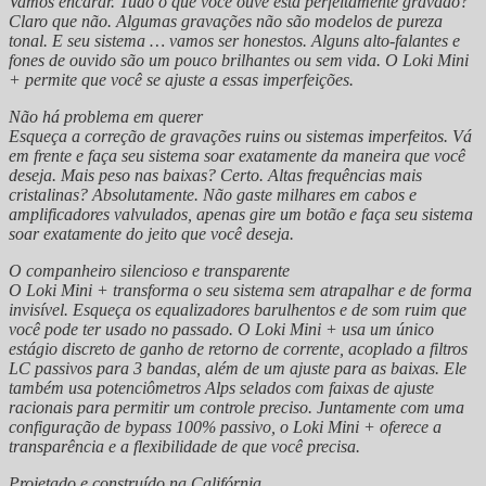
Vamos encarar. Tudo o que você ouve está perfeitamente gravado?
Claro que não. Algumas gravações não são modelos de pureza
tonal. E seu sistema … vamos ser honestos. Alguns alto-falantes e
fones de ouvido são um pouco brilhantes ou sem vida. O Loki Mini
+ permite que você se ajuste a essas imperfeições.
Não há problema em querer
Esqueça a correção de gravações ruins ou sistemas imperfeitos. Vá
em frente e faça seu sistema soar exatamente da maneira que você
deseja. Mais peso nas baixas? Certo. Altas frequências mais
cristalinas? Absolutamente. Não gaste milhares em cabos e
amplificadores valvulados, apenas gire um botão e faça seu sistema
soar exatamente do jeito que você deseja.
O companheiro silencioso e transparente
O Loki Mini + transforma o seu sistema sem atrapalhar e de forma
invisível. Esqueça os equalizadores barulhentos e de som ruim que
você pode ter usado no passado. O Loki Mini + usa um único
estágio discreto de ganho de retorno de corrente, acoplado a filtros
LC passivos para 3 bandas, além de um ajuste para as baixas. Ele
também usa potenciômetros Alps selados com faixas de ajuste
racionais para permitir um controle preciso. Juntamente com uma
configuração de bypass 100% passivo, o Loki Mini + oferece a
transparência e a flexibilidade de que você precisa.
Projetado e construído na Califórnia