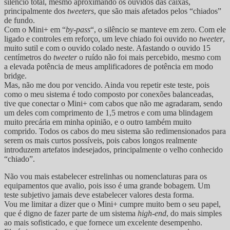
silêncio total, mesmo aproximando os ouvidos das caixas,
principalmente dos
tweeters
, que são mais afetados pelos “chiados”
de fundo.
Com o Mini+ em “
by-pass
“, o silêncio se manteve em zero. Com ele
ligado e controles em reforço, um leve chiado foi ouvido no
tweeter
,
muito sutil e com o ouvido colado neste. Afastando o ouvido 15
centímetros do
tweeter
o ruído não foi mais percebido, mesmo com
a elevada potência de meus amplificadores de potência em modo
bridge.
Mas, não me dou por vencido. Ainda vou repetir este teste, pois
como o meu sistema é todo composto por conexões balanceadas,
tive que conectar o Mini+ com cabos que não me agradaram, sendo
um deles com comprimento de 1,5 metros e com uma blindagem
muito precária em minha opinião, e o outro também muito
comprido. Todos os cabos do meu sistema são redimensionados para
serem os mais curtos possíveis, pois cabos longos realmente
introduzem artefatos indesejados, principalmente o velho conhecido
“chiado”.
Não vou mais estabelecer estrelinhas ou nomenclaturas para os
equipamentos que avalio, pois isso é uma grande bobagem. Um
teste subjetivo jamais deve estabelecer valores desta forma.
Vou me limitar a dizer que o Mini+ cumpre muito bem o seu papel,
que é digno de fazer parte de um sistema
high-end
, do mais simples
ao mais sofisticado, e que fornece um excelente desempenho.