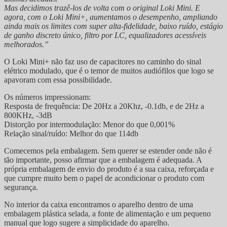
Mas decidimos trazê-los de volta com o original Loki Mini. E
agora, com o Loki Mini+, aumentamos o desempenho, ampliando
ainda mais os limites com super alta-fidelidade, baixo ruído, estágio
de ganho discreto único, filtro por LC, equalizadores acessíveis
melhorados.”
O Loki Mini+ não faz uso de capacitores no caminho do sinal
elétrico modulado, que é o temor de muitos audiófilos que logo se
apavoram com essa possibilidade.
Os números impressionam:
Resposta de frequência: De 20Hz a 20Khz, -0.1db, e de 2Hz a
800KHz, -3dB
Distorção por intermodulação: Menor do que 0,001%
Relação sinal/ruído: Melhor do que 114db
Comecemos pela embalagem. Sem querer se estender onde não é
tão importante, posso afirmar que a embalagem é adequada. A
própria embalagem de envio do produto é a sua caixa, reforçada e
que cumpre muito bem o papel de acondicionar o produto com
segurança.
No interior da caixa encontramos o aparelho dentro de uma
embalagem plástica selada, a fonte de alimentação e um pequeno
manual que logo sugere a simplicidade do aparelho.