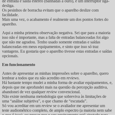
de entrada e saída estéreo (banhadas a ouro), e um interruptor liga-
desliga.
Os pesinhos de borracha evitam que o aparelho deslize com
facilidade.
Mais uma vez, o acabamento é realmente um dos pontos fortes do
aparelho.
Aqui a minha primeira observação negativa. Sei que para a maioria
isso não é importante, mas a falta de entradas balanceadas foi algo
que não me agradou. Tenho usado somente entradas e saídas
balanceadas em meus equipamentos, e sinto que isso só traz
vantagens. Eu gostaria que o aparelho tivesse estas entradas e saídas
opcionais.
Em funcionamento
Antes de apresentar as minhas impressões sobre o aparelho, quero
lembrar a todos que eu não acredito em
reviews
.
Há bastante tempo mudei a minha forma de avaliar equipamentos, e,
depois que me aprofundei mais na questão da percepção auditiva,
abandonei de vez qualquer
review
convencional.
Não existe nenhuma metodologia que sobreviva às limitações de
uma “análise subjetiva”, o que chamo de “escutada”.
Só vou acreditar em um
review
se o avaliador me apresentar um
teste audiométrico completo, de amplo espectro (a maioria nem sabe
o que é isso), ou provar que o seu equipamento está ajustado para