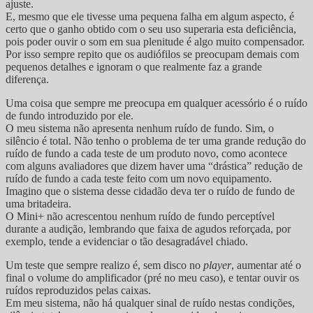
ajuste.
E, mesmo que ele tivesse uma pequena falha em algum aspecto, é
certo que o ganho obtido com o seu uso superaria esta deficiência,
pois poder ouvir o som em sua plenitude é algo muito compensador.
Por isso sempre repito que os audiófilos se preocupam demais com
pequenos detalhes e ignoram o que realmente faz a grande
diferença.
Uma coisa que sempre me preocupa em qualquer acessório é o ruído
de fundo introduzido por ele.
O meu sistema não apresenta nenhum ruído de fundo. Sim, o
silêncio é total. Não tenho o problema de ter uma grande redução do
ruído de fundo a cada teste de um produto novo, como acontece
com alguns avaliadores que dizem haver uma “drástica” redução de
ruído de fundo a cada teste feito com um novo equipamento.
Imagino que o sistema desse cidadão deva ter o ruído de fundo de
uma britadeira.
O Mini+ não acrescentou nenhum ruído de fundo perceptível
durante a audição, lembrando que faixa de agudos reforçada, por
exemplo, tende a evidenciar o tão desagradável chiado.
Um teste que sempre realizo é, sem disco no
player
, aumentar até o
final o volume do amplificador (pré no meu caso), e tentar ouvir os
ruídos reproduzidos pelas caixas.
Em meu sistema, não há qualquer sinal de ruído nestas condições,