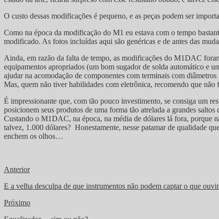
O custo dessas modificações é pequeno, e as peças podem ser importa
Como na época da modificação do M1 eu estava com o tempo bastante 
modificado. As fotos incluídas aqui são genéricas e de antes das muda
Ainda, em razão da falta de tempo, as modificações do M1DAC foram
equipamentos apropriados (um bom sugador de solda automático e um s
ajudar na acomodação de componentes com terminais com diâmetros mu
Mas, quem não tiver habilidades com eletrônica, recomendo que não fa
É impressionante que, com tão pouco investimento, se consiga um re
posicionem seus produtos de uma forma tão atrelada a grandes saltos 
Custando o M1DAC, na época, na média de dólares lá fora, porque nã
talvez, 1.000 dólares? Honestamente, nesse patamar de qualidade que 
enchem os olhos…
Anterior
E a velha desculpa de que instrumentos não podem captar o que ou
Próximo