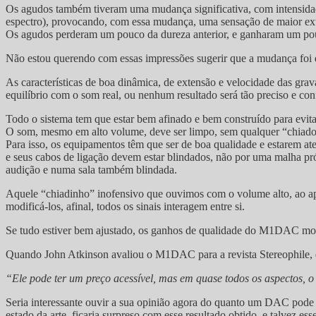
Os agudos também tiveram uma mudança significativa, com intensidade
espectro), provocando, com essa mudança, uma sensação de maior ex
Os agudos perderam um pouco da dureza anterior, e ganharam um pouc
Não estou querendo com essas impressões sugerir que a mudança foi d
As características de boa dinâmica, de extensão e velocidade das gra
equilíbrio com o som real, ou nenhum resultado será tão preciso e con
Todo o sistema tem que estar bem afinado e bem construído para evitar
O som, mesmo em alto volume, deve ser limpo, sem qualquer “chiado”
Para isso, os equipamentos têm que ser de boa qualidade e estarem at
e seus cabos de ligação devem estar blindados, não por uma malha pró
audição e numa sala também blindada.
Aquele “chiadinho” inofensivo que ouvimos com o volume alto, ao a
modificá-los, afinal, todos os sinais interagem entre si.
Se tudo estiver bem ajustado, os ganhos de qualidade do M1DAC mod
Quando John Atkinson avaliou o M1DAC para a revista Stereophile, 
“Ele pode ter um preço acessível, mas em quase todos os aspectos,
Seria interessante ouvir a sua opinião agora do quanto um DAC po
estado da arte, ficaria surpreso com esse resultado obtido, e talvez e