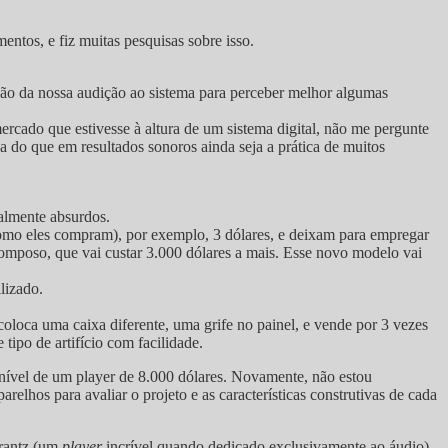
ntos, e fiz muitas pesquisas sobre isso.
ação da nossa audição ao sistema para perceber melhor algumas
ercado que estivesse à altura de um sistema digital, não me pergunte
ia do que em resultados sonoros ainda seja a prática de muitos
almente absurdos.
omo eles compram), por exemplo, 3 dólares, e deixam para empregar
omposo, que vai custar 3.000 dólares a mais. Esse novo modelo vai
lizado.
loca uma caixa diferente, uma grife no painel, e vende por 3 vezes
ipo de artifício com facilidade.
 nível de um player de 8.000 dólares. Novamente, não estou
elhos para avaliar o projeto e as características construtivas de cada
antz (um
player
incrível quando dedicado exclusivamente ao áudio),