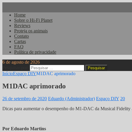
Home
Sobre o Hi-Fi Planet
Reviews
Proteja os animais
Contato
Cartas
FAQ
Política de privacidade
6 de agosto de 2026
Pesquisar por:
Início
Espaço DIY
M1DAC aprimorado
M1DAC aprimorado
26 de setembro de 2020
Eduardo (Administrador)
Espaço DIY
20
Dicas para aumentar o desempenho do M1-DAC da Musical Fidelity atr
Por Eduardo Martins