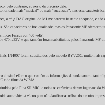
co, pelo contrário, eu gosto da precisão dele.
onoridade mais “musical” ou mais “suavizada”, mas essa característica 
ões, o
chip
DAC original do M1 me pareceu bastante adequado, e não co
ps. São capacitores de boa qualidade, mas os Panasonic MF oferecem um
s micro Farads por 400 volts).
s, de 470m/25V, e que também foram substituídos pelos Panasonic MF d
iginais 1N4007 foram substituídos pelo modelo BYV26C, muito mais rápi
co do sinal elétrico que contém as informações da onda sonora, tanto dig
MIC e de filme da WIMA.
stituídos pelo Elna SILMIC, e todos os cerâmicos deram lugar aos da
olda automático à vácuo para não danificar as trilhas do circuito impre