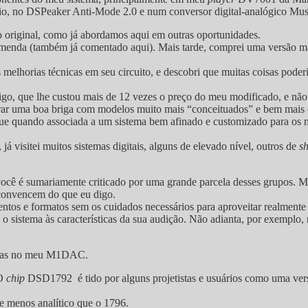
no DSPeaker Anti-Mode 2.0 e num conversor digital-analógico Musica
riginal, como já abordamos aqui em outras oportunidades.
comenda (também já comentado aqui). Mais tarde, comprei uma versão m
is melhorias técnicas em seu circuito, e descobri que muitas coisas po
, que lhe custou mais de 12 vezes o preço do meu modificado, e não
r uma boa briga com modelos muito mais “conceituados” e bem mais 
e quando associada a um sistema bem afinado e customizado para os nos
 visitei muitos sistemas digitais, alguns de elevado nível, outros de
s
 você é sumariamente criticado por uma grande parcela desses grupos. M
 convencem do que eu digo.
entos e formatos sem os cuidados necessários para aproveitar realmente
o o sistema às características da sua audição. Não adianta, por exempl
zadas no meu M1DAC.
 O
chip
DSD1792 é tido por alguns projetistas e usuários como uma ver
e menos analítico que o 1796.