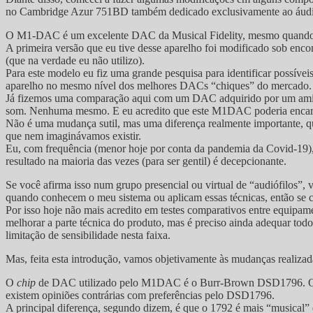
no Cambridge Azur 751BD também dedicado exclusivamente ao áudio, 
O M1-DAC é um excelente DAC da Musical Fidelity, mesmo quando o
A primeira versão que eu tive desse aparelho foi modificado sob en
(que na verdade eu não utilizo).
Para este modelo eu fiz uma grande pesquisa para identificar possíve
aparelho no mesmo nível dos melhores DACs “chiques” do mercado.
Já fizemos uma comparação aqui com um DAC adquirido por um amigo
som. Nenhuma mesmo. E eu acredito que este M1DAC poderia encara
Não é uma mudança sutil, mas uma diferença realmente importante, qu
que nem imaginávamos existir.
Eu, com frequência (menor hoje por conta da pandemia da Covid-19), já
resultado na maioria das vezes (para ser gentil) é decepcionante.
Se você afirma isso num grupo presencial ou virtual de “audiófilos”,
quando conhecem o meu sistema ou aplicam essas técnicas, então se
Por isso hoje não mais acredito em testes comparativos entre equipam
melhorar a parte técnica do produto, mas é preciso ainda adequar tod
limitação de sensibilidade nesta faixa.
Mas, feita esta introdução, vamos objetivamente às mudanças reali
O
chip
de DAC utilizado pelo M1DAC é o Burr-Brown DSD1796.
existem opiniões contrárias com preferências pelo DSD1796.
A principal diferença, segundo dizem, é que o 1792 é mais “musical” 