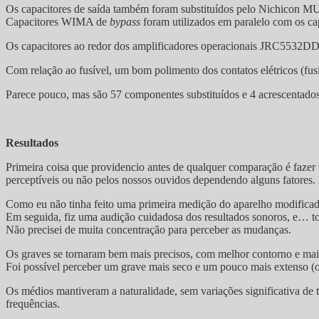
Os capacitores de saída também foram substituídos pelo Nichicon MUS
Capacitores WIMA de
bypass
foram utilizados em paralelo com os ca
Os capacitores ao redor dos amplificadores operacionais JRC5532D
Com relação ao fusível, um bom polimento dos contatos elétricos (fus
Parece pouco, mas são 57 componentes substituídos e 4 acrescentados
Resultados
Primeira coisa que providencio antes de qualquer comparação é fazer
perceptíveis ou não pelos nossos ouvidos dependendo alguns fatores. 
Como eu não tinha feito uma primeira medição do aparelho modificado
Em seguida, fiz uma audição cuidadosa dos resultados sonoros, e… to
Não precisei de muita concentração para perceber as mudanças.
Os graves se tornaram bem mais precisos, com melhor contorno e maio
Foi possível perceber um grave mais seco e um pouco mais extenso (o 
Os médios mantiveram a naturalidade, sem variações significativa de 
frequências.