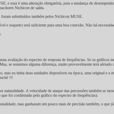
E, e essa é uma alteração obrigatória, pois a mudança de desempenho 
pacitores Nichicon de saída.
D foram substituídos também pelos Nichicon MUSE.
ível e soquete) será suficiente para uma boa conexão. Não há necessidad
.
 uma avaliação do espectro de resposta de frequências. Se os gráficos
Mas, se notarmos alguma diferença, muito provavelmente terá afetado o
, mas eu tinha duas unidades disponíveis na época, uma original e a m
uché !!!
r naturalidade. A velocidade de ataque das percussões também se most
que foi confirmado pelo gráfico do espectro de frequências).
tonalidade, mas ganharam um pouco mais de precisão também, o que já er