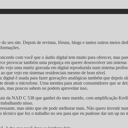
 do seu site. Depois de revistas, fóruns, blogs e tantos outros meios de
nformações.
ncordo com você que o áudio digital tem muito para oferecer, mas pa
parece provocar também uma preguiça em querer desenvolver um sistema
do vejo uma matriz gravada em digital reproduzida num sistema profissi
r ao que vejo em sistemas residenciais mesmo de bom nível.
iz digital é usada para fazer gravações analógicas também que depois sã
desde o microfone. Uma mentira para atrair consumidores que se deixa
ais, mas poucos sabem ou podem aproveitar isso.
itais da NAD C 538 que ganhei do meu marido, com amplificação Krell 
 trabalhando nisso.
ssante, mas sinto que ele pode melhorar mais. Não quero investir nu
 do técnico que fez o trabalho no seu para que eu pudesse dar um up n