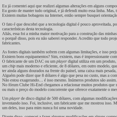
Eu já comentei aqui que realizei algumas alterações em alguns compo
Eu gosto de manter tudo original, e já defendi muito essa linha. Mas
Existem muitas bobagens na Internet, então sempre busquei orientaçã
O fato é que descobri que a tecnologia digital é pouco aproveitada, 
características desta tecnologia.
Aliás, essa foi a minha maior motivação para a construção das minhas 
o porquê disso, pois eu não saberei responder. Acredito que todo proje
fabricantes.
As fontes digitais também sofrem com algumas limitações, e isso pre
Existem bons equipamentos? Sim, existem, mas é impressionante como
O fabricante de um DAC ou um
player
digital utiliza em um produt
um
chip
mais moderno e eficiente, de 8 dólares, em outro modelo, q
ter ainda alguns dourados na frente do painel, uma caixa mais pesada
Alguém pode dizer que 8 dólares é algo que pesa no custo, mas a conta
Não estou exagerando… é isso mesmo. Inúmeros produtos são assim. E
No fórum Clube Hi-End chegamos a relacionar muitos produtos que são
ou mais o preço do modelo concorrente que oferece exatamente o mesm
Um
player
de disco digital de 500 dólares, com algumas modificaçõe
inventando isso. Foi, inclusive, um fabricante que me mostrou isso. Ma
um deles, isso para mim nunca foi uma novidade.
Diante disso, comecei a fazer algumas modificações em alguns comp