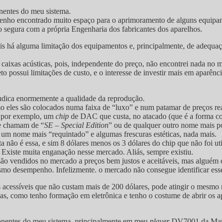
nentes do meu sistema.
, tenho encontrado muito espaço para o aprimoramento de alguns equipame
o segura com a própria Engenharia dos fabricantes dos aparelhos.
pois há alguma limitação dos equipamentos e, principalmente, de adequ
caixas acústicas, pois, independente do preço, não encontrei nada no m
to possui limitações de custo, e o interesse de investir mais em aparênc
judica enormemente a qualidade da reprodução.
 eles são colocados numa faixa de “luxo” e num patamar de preços re
o, por exemplo, um
chip
de DAC que custa, no atacado (que é a forma c
ue chamam de “
SE – Special Edition
” ou de qualquer outro nome mais p
, um nome mais “requintado” e algumas frescuras estéticas, nada mais.
 não é essa, e sim 8 dólares menos os 3 dólares do chip que não foi uti
xiste muita enganação nesse mercado. Aliás, sempre existiu.
 vendidos no mercado a preços bem justos e aceitáveis, mas alguém co
o desempenho. Infelizmente. o mercado não consegue identificar esse t
s acessíveis que não custam mais de 200 dólares, pode atingir o mesmo
s, como tenho formação em eletrônica e tenho o costume de abrir os apar
onentes do meu sistema, principalmente em meu
player
DV7001 da Mar