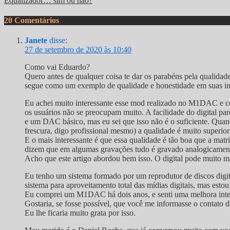
Equalizador… sim ou não?
20 Comentários
Janete
disse:
27 de setembro de 2020 às 10:40
Como vai Eduardo?
Quero antes de qualquer coisa te dar os parabéns pela qualidade
segue como um exemplo de qualidade e honestidade em suas i
Eu achei muito interessante esse mod realizado no M1DAC e co
os usuários não se preocupam muito. A facilidade do digital 
e um DAC básico, mas eu sei que isso não é o suficiente. Quan
frescura, digo profissional mesmo) a qualidade é muito superio
E o mais interessante é que essa qualidade é tão boa que a matr
dizem que em algumas gravações tudo é gravado analogicamente 
Acho que este artigo abordou bem isso. O digital pode muito m
Eu tenho um sistema formado por um reprodutor de discos dig
sistema para aproveitamento total das mídias digitais, mas estou
Eu comprei um M1DAC há dois anos, e senti uma melhora intere
Gostaria, se fosse possível, que você me informasse o contato
Eu lhe ficaria muito grata por isso.