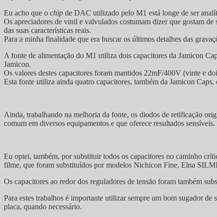
Eu acho que o
chip
de DAC utilizado pelo M1 está longe de ser analíti
Os apreciadores de vinil e valvulados costumam dizer que gostam de s
das suas características reais.
Para a minha finalidade que era buscar os últimos detalhes das gravaç
A fonte de alimentação do M1 utiliza dois capacitores da Jamicon Ca
Jamicon.
Os valores destes capacitores foram mantidos 22mF/400V (vinte e doi
Esta fonte utiliza ainda quatro capacitores, também da Jamicon Cap
Ainda, trabalhando na melhoria da fonte, os diodos de retificação or
comum em diversos equipamentos e que oferece resultados sensíveis.
Eu optei, também, por substituir todos os capacitores no caminho críti
filme, que foram substituídos por modelos Nichicon Fine, Elna SIL
Os capacitores ao redor dos reguladores de tensão foram também sub
Para estes trabalhos é importante utilizar sempre um bom sugador de s
placa, quando necessário.