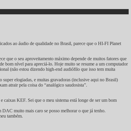
dicados ao áudio de qualidade no Brasil, parece que o HI-FI Planet
rece que o seu aproveitamento máximo depende de muitos fatores que
 de bom nível para apreciá-lo. Hoje muito se resume a um computador
onal (não estou dizendo high-end audiófilo que isso tem muita
o super elogiadas, e muitas gravadoras (inclusive aqui no Brasil)
m atrair pela coisa do “analógico saudosista”.
e caixas KEF. Sei que o meu sistema está longe de ser um bom
m DAC muito mais caro se posso melhorar o que já tenho.
o meu também.