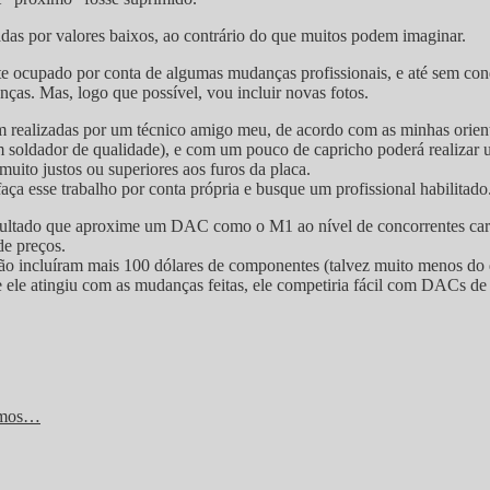
das por valores baixos, ao contrário do que muitos podem imaginar.
ocupado por conta de algumas mudanças profissionais, e até sem cond
nças. Mas, logo que possível, vou incluir novas fotos.
 realizadas por um técnico amigo meu, de acordo com as minhas orien
oldador de qualidade), e com um pouco de capricho poderá realizar um
ito justos ou superiores aos furos da placa.
ça esse trabalho por conta própria e busque um profissional habilitado
sultado que aproxime um DAC como o M1 ao nível de concorrentes carís
de preços.
o incluíram mais 100 dólares de componentes (talvez muito menos do q
ele atingiu com as mudanças feitas, ele competiria fácil com DACs de 
vimos…