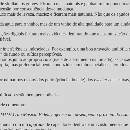
 similar aos graves. Ficaram mais naturais e ganharam um pouco mais 
tensão por consequência dessa mudança.
o mais de leveza, maciez e ficaram mais naturais. Não que os agudos d
a água para o vinho, mas de um vinho de alta qualidade para um ainda
vações digitais ficaram mais evidentes, lembrando que a customização 
fiável.
 interferências indesejadas. Por exemplo, uma boa gravação audiófila d
 de fundo ou ruídos perceptíveis.
errados junto ao próprio
rack
(nada de aterramento na tomada), as caixa
pria, mas preferencialmente conduzidos em tubos metálicos aterrados. 
proximarmos os ouvidos perto (principalmente) dos
tweeters
das caixas
ificado serão bem perceptíveis.
ele comentou:
 o M1DAC do Musical Fidelity oferece um desempenho próximo do estad
de mudar com um
upgrade
de capacitores dentro de um custo menor que
sse “próximo” fosse suprimido.