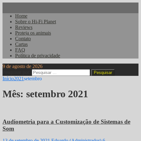
Home
Sobre o Hi-Fi Planet
Reviews
Proteja os animais
Contato
Cartas
FAQ
Política de privacidade
9 de agosto de 2026
Pesquisar por:
Início
2021
setembro
Mês:
setembro 2021
Audiometria para a Customização de Sistemas de
Som
13 de setembro de 2021
Eduardo (Administrador)
6