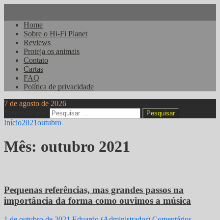
Home
Sobre o Hi-Fi Planet
Reviews
Proteja os animais
Contato
Cartas
FAQ
Política de privacidade
7 de agosto de 2026
Pesquisar por:
Início
2021
outubro
Mês:
outubro 2021
Pequenas referências, mas grandes passos na
importância da forma como ouvimos a música
1 de outubro de 2021
Eduardo (Administrador)
Comentários