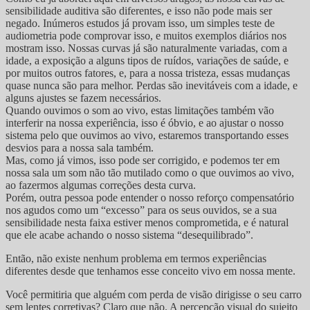
sensibilidade auditiva são diferentes, e isso não pode mais ser
negado. Inúmeros estudos já provam isso, um simples teste de
audiometria pode comprovar isso, e muitos exemplos diários nos
mostram isso. Nossas curvas já são naturalmente variadas, com a
idade, a exposição a alguns tipos de ruídos, variações de saúde, e
por muitos outros fatores, e, para a nossa tristeza, essas mudanças
quase nunca são para melhor. Perdas são inevitáveis com a idade, e
alguns ajustes se fazem necessários.
Quando ouvimos o som ao vivo, estas limitações também vão
interferir na nossa experiência, isso é óbvio, e ao ajustar o nosso
sistema pelo que ouvimos ao vivo, estaremos transportando esses
desvios para a nossa sala também.
Mas, como já vimos, isso pode ser corrigido, e podemos ter em
nossa sala um som não tão mutilado como o que ouvimos ao vivo,
ao fazermos algumas correções desta curva.
Porém, outra pessoa pode entender o nosso reforço compensatório
nos agudos como um “excesso” para os seus ouvidos, se a sua
sensibilidade nesta faixa estiver menos comprometida, e é natural
que ele acabe achando o nosso sistema “desequilibrado”.
Então, não existe nenhum problema em termos experiências
diferentes desde que tenhamos esse conceito vivo em nossa mente.
Você permitiria que alguém com perda de visão dirigisse o seu carro
sem lentes corretivas? Claro que não. A percepção visual do sujeito