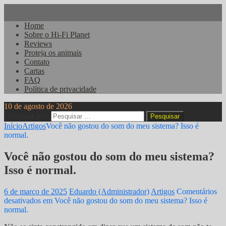
Home
Sobre o Hi-Fi Planet
Reviews
Proteja os animais
Contato
Cartas
FAQ
Política de privacidade
10 de agosto de 2026
Pesquisar por:
Início
Artigos
Você não gostou do som do meu sistema? Isso é
normal.
Você não gostou do som do meu sistema?
Isso é normal.
6 de março de 2025
Eduardo (Administrador)
Artigos
Comentários
desativados
em Você não gostou do som do meu sistema? Isso é
normal.