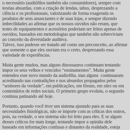
o necessário (audiófilos também são consumidores), sempre com
teorias absurdas, com a criação de lendas, tabus, desprezando a
ciência e os profissionais, valorizando de forma exagerada os
produtos de seus anunciantes e de suas lojas, e sempre dizendo
imbecilidades ao afirmar que os nossos ouvidos não erram, que
testes de equipamentos e acessórios poderiam ser feitos apenas de
ouvidos, baseados em metodologias que também não sobreviviam
ao conceito da diversidade auditiva.
Talvez, isso pudesse ser tratado até como um preconceito, ao afirmar
que somente o que eles ouviam era o certo, desprezando essa
variedade de experiências.
Muita gente mudou, mas alguns dinossauros continuam tentando
impor os seus velhos e vencidos “ensinamentos”. Muita gente
entendeu esse novo mundo da audiofilia, mas alguns continuaram
acreditando nas contradições e nos absurdos propagados pelos
“senhores da verdade”, em publicações, em fóruns, em
sites
ou em
comentários de redes sociais. O primeiro grupo evoluiu, o segundo
continua patinando até hoje.
Portanto, quando você tiver um sistema ajustado para as suas
necessidades fisiológicas, não se importe com as críticas dos outros,
pois, na verdade, o seu sistema não foi feito para eles. E se algum
desses críticos for mais longe, tentando impor a opinião dele
baseado em informações confusas e distantes da realidade, esteja