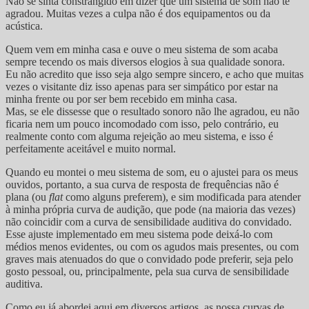
Não se sinta constrangido em dizer que um sistema de som não te
agradou. Muitas vezes a culpa não é dos equipamentos ou da
acústica.
Quem vem em minha casa e ouve o meu sistema de som acaba
sempre tecendo os mais diversos elogios à sua qualidade sonora.
Eu não acredito que isso seja algo sempre sincero, e acho que muitas
vezes o visitante diz isso apenas para ser simpático por estar na
minha frente ou por ser bem recebido em minha casa.
Mas, se ele dissesse que o resultado sonoro não lhe agradou, eu não
ficaria nem um pouco incomodado com isso, pelo contrário, eu
realmente conto com alguma rejeição ao meu sistema, e isso é
perfeitamente aceitável e muito normal.
Quando eu montei o meu sistema de som, eu o ajustei para os meus
ouvidos, portanto, a sua curva de resposta de frequências não é
plana (ou
flat
como alguns preferem), e sim modificada para atender
à minha própria curva de audição, que pode (na maioria das vezes)
não coincidir com a curva de sensibilidade auditiva do convidado.
Esse ajuste implementado em meu sistema pode deixá-lo com
médios menos evidentes, ou com os agudos mais presentes, ou com
graves mais atenuados do que o convidado pode preferir, seja pelo
gosto pessoal, ou, principalmente, pela sua curva de sensibilidade
auditiva.
Como eu já abordei aqui em diversos artigos, as nossa curvas de