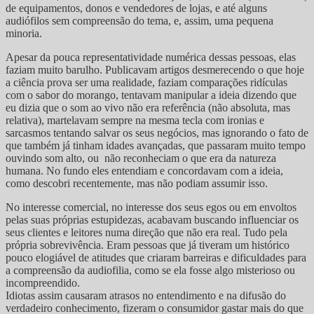
de equipamentos, donos e vendedores de lojas, e até alguns
audiófilos sem compreensão do tema, e, assim, uma pequena
minoria.
Apesar da pouca representatividade numérica dessas pessoas, elas
faziam muito barulho. Publicavam artigos desmerecendo o que hoje
a ciência prova ser uma realidade, faziam comparações ridículas
com o sabor do morango, tentavam manipular a ideia dizendo que
eu dizia que o som ao vivo não era referência (não absoluta, mas
relativa), martelavam sempre na mesma tecla com ironias e
sarcasmos tentando salvar os seus negócios, mas ignorando o fato de
que também já tinham idades avançadas, que passaram muito tempo
ouvindo som alto, ou não reconheciam o que era da natureza
humana. No fundo eles entendiam e concordavam com a ideia,
como descobri recentemente, mas não podiam assumir isso.
No interesse comercial, no interesse dos seus egos ou em envoltos
pelas suas próprias estupidezas, acabavam buscando influenciar os
seus clientes e leitores numa direção que não era real. Tudo pela
própria sobrevivência. Eram pessoas que já tiveram um histórico
pouco elogiável de atitudes que criaram barreiras e dificuldades para
a compreensão da audiofilia, como se ela fosse algo misterioso ou
incompreendido.
Idiotas assim causaram atrasos no entendimento e na difusão do
verdadeiro conhecimento, fizeram o consumidor gastar mais do que