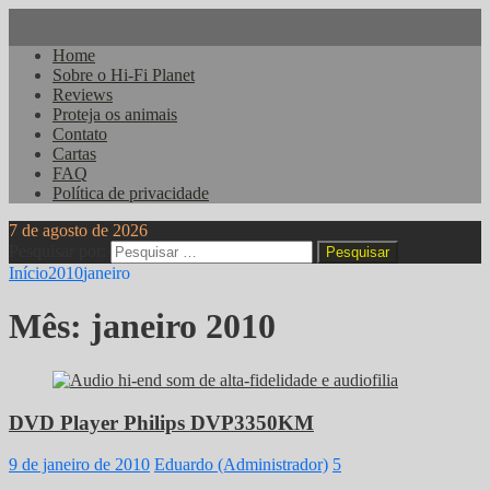
Home
Sobre o Hi-Fi Planet
Reviews
Proteja os animais
Contato
Cartas
FAQ
Política de privacidade
7 de agosto de 2026
Pesquisar por:
Início
2010
janeiro
Mês:
janeiro 2010
DVD Player Philips DVP3350KM
9 de janeiro de 2010
Eduardo (Administrador)
5