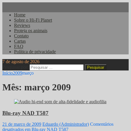
Home
Sobre o Hi-Fi Planet
Reviews
Proteja os animais
Contato
Cartas
FAQ
Política de privacidade
7 de agosto de 2026
Pesquisar por:
Início
2009
março
Mês:
março 2009
Blu-ray NAD T587
21 de março de 2009
Eduardo (Administrador)
Comentários
desativados
em Blu-ray NAD T587