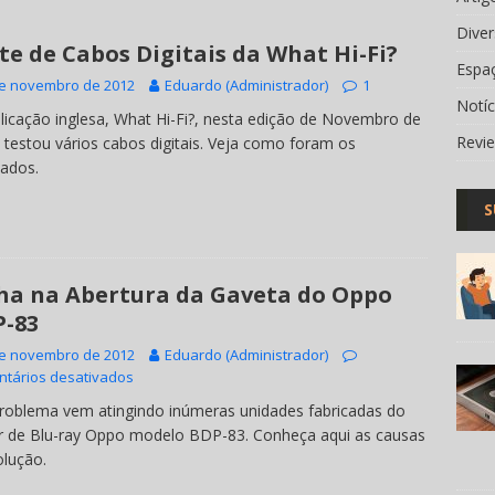
Dive
te de Cabos Digitais da What Hi-Fi?
Espa
de novembro de 2012
Eduardo (Administrador)
1
Notí
licação inglesa, What Hi-Fi?, nesta edição de Novembro de
Revi
 testou vários cabos digitais. Veja como foram os
tados.
S
ha na Abertura da Gaveta do Oppo
-83
de novembro de 2012
Eduardo (Administrador)
tários desativados
oblema vem atingindo inúmeras unidades fabricadas do
r de Blu-ray Oppo modelo BDP-83. Conheça aqui as causas
olução.