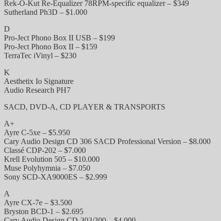
Rek-O-Kut Re-Equalizer 78RPM-specific equalizer – $349
Sutherland Ph3D – $1.000
D
Pro-Ject Phono Box II USB – $199
Pro-Ject Phono Box II – $159
TerraTec iVinyl – $230
K
Aesthetix Io Signature
Audio Research PH7
SACD, DVD-A, CD PLAYER & TRANSPORTS
A+
Ayre C-5xe – $5.950
Cary Audio Design CD 306 SACD Professional Version – $8.000
Classé CDP-202 – $7.000
Krell Evolution 505 – $10.000
Muse Polyhymnia – $7.050
Sony SCD-XA9000ES – $2.999
A
Ayre CX-7e – $3.500
Bryston BCD-1 – $2.695
Cary Audio Design CD-303/300 – $4.000