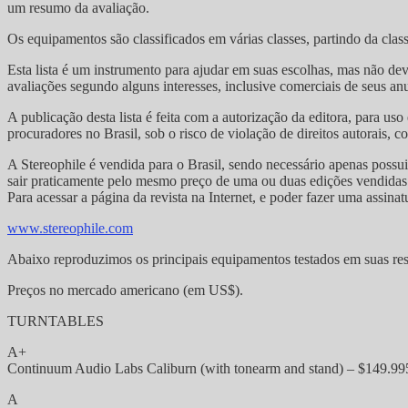
um resumo da avaliação.
Os equipamentos são classificados em várias classes, partindo da cla
Esta lista é um instrumento para ajudar em suas escolhas, mas não deve
avaliações segundo alguns interesses, inclusive comerciais de seus an
A publicação desta lista é feita com a autorização da editora, para u
procuradores no Brasil, sob o risco de violação de direitos autorais, c
A Stereophile é vendida para o Brasil, sendo necessário apenas possui
sair praticamente pelo mesmo preço de uma ou duas edições vendidas 
Para acessar a página da revista na Internet, e poder fazer uma assinat
www.stereophile.com
Abaixo reproduzimos os principais equipamentos testados em suas resp
Preços no mercado americano (em US$).
TURNTABLES
A+
Continuum Audio Labs Caliburn (with tonearm and stand) – $149.99
A