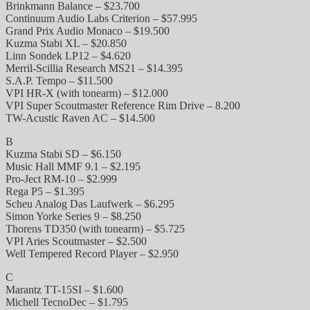
Brinkmann Balance – $23.700
Continuum Audio Labs Criterion – $57.995
Grand Prix Audio Monaco – $19.500
Kuzma Stabi XL – $20.850
Linn Sondek LP12 – $4.620
Merril-Scillia Research MS21 – $14.395
S.A.P. Tempo – $11.500
VPI HR-X (with tonearm) – $12.000
VPI Super Scoutmaster Reference Rim Drive – 8.200
TW-Acustic Raven AC – $14.500
B
Kuzma Stabi SD – $6.150
Music Hall MMF 9.1 – $2.195
Pro-Ject RM-10 – $2.999
Rega P5 – $1.395
Scheu Analog Das Laufwerk – $6.295
Simon Yorke Series 9 – $8.250
Thorens TD350 (with tonearm) – $5.725
VPI Aries Scoutmaster – $2.500
Well Tempered Record Player – $2.950
C
Marantz TT-15SI – $1.600
Michell TecnoDec – $1.795