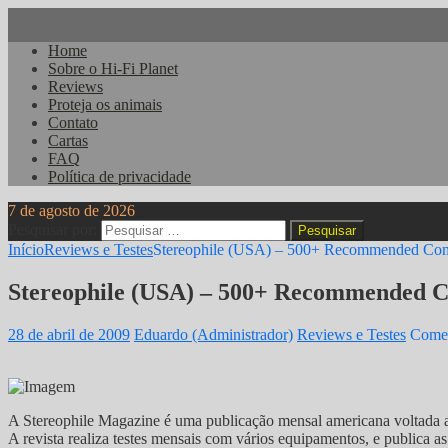
Home
Sobre o Hi-Fi Planet
Reviews
Proteja os animais
Contato
Cartas
FAQ
Política de privacidade
7 de agosto de 2026
Pesquisar por:
Início
Reviews e Testes
Stereophile (USA) – 500+ Recommended Com
Stereophile (USA) – 500+ Recommended C
28 de abril de 2009
Eduardo (Administrador)
Reviews e Testes
Comen
A Stereophile Magazine é uma publicação mensal americana voltada 
A revista realiza testes mensais com vários equipamentos, e publica 