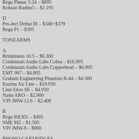
Rega Planar 3-24 – $895
Roksan Radius5 – $2.195
D
Pro-Ject Debut III – $349~$379
Rega P1 – $395
TONEARMS
A
Brinkmann 10.5 – $6.300
Continuum Audio Labs Cobra – $16.995
Continuum Audio Labs Copperhead – $6.995
EMT 997 – $4.895
Graham Engineering Phantom B-44 – $4.300
Kuzma Air Line – $10.950
Linn Ekos SE – $4.950
Naim ARO – $2.900
VPI JMW-12.6 – $2.400
B
Rega RB301 – $495
SME M2 – $1.595
VPI JMW-9 – $900
PHONO CARTRIDGES