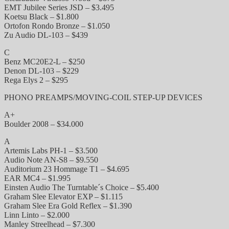
EMT Jubilee Series JSD – $3.495
Koetsu Black – $1.800
Ortofon Rondo Bronze – $1.050
Zu Audio DL-103 – $439
C
Benz MC20E2-L – $250
Denon DL-103 – $229
Rega Elys 2 – $295
PHONO PREAMPS/MOVING-COIL STEP-UP DEVICES
A+
Boulder 2008 – $34.000
A
Artemis Labs PH-1 – $3.500
Audio Note AN-S8 – $9.550
Auditorium 23 Hommage T1 – $4.695
EAR MC4 – $1.995
Einsten Audio The Turntable´s Choice – $5.400
Graham Slee Elevator EXP – $1.115
Graham Slee Era Gold Reflex – $1.390
Linn Linto – $2.000
Manley Streelhead – $7.300