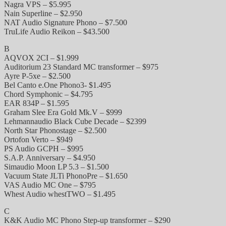
Nagra VPS – $5.995
Nain Superline – $2.950
NAT Audio Signature Phono – $7.500
TruLife Audio Reikon – $43.500
B
AQVOX 2CI – $1.999
Auditorium 23 Standard MC transformer – $975
Ayre P-5xe – $2.500
Bel Canto e.One Phono3- $1.495
Chord Symphonic – $4.795
EAR 834P – $1.595
Graham Slee Era Gold Mk.V – $999
Lehmannaudio Black Cube Decade – $2399
North Star Phonostage – $2.500
Ortofon Verto – $949
PS Audio GCPH – $995
S.A.P. Anniversary – $4.950
Simaudio Moon LP 5.3 – $1.500
Vacuum State JLTi PhonoPre – $1.650
VAS Audio MC One – $795
Whest Audio whestTWO – $1.495
C
K&K Audio MC Phono Step-up transformer – $290