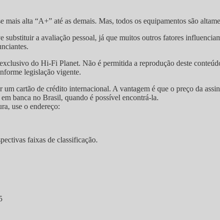
sse mais alta “A+” até as demais. Mas, todos os equipamentos são altam
 substituir a avaliação pessoal, já que muitos outros fatores influenci
unciantes.
so exclusivo do Hi-Fi Planet. Não é permitida a reprodução deste conteú
onforme legislação vigente.
r um cartão de crédito internacional. A vantagem é que o preço da assi
em banca no Brasil, quando é possível encontrá-la.
ura, use o endereço:
ectivas faixas de classificação.
5