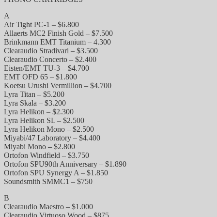
A
Air Tight PC-1 – $6.800
Allaerts MC2 Finish Gold – $7.500
Brinkmann EMT Titanium – 4.300
Clearaudio Stradivari – $3.500
Clearaudio Concerto – $2.400
Eisten/EMT TU-3 – $4.700
EMT OFD 65 – $1.800
Koetsu Urushi Vermillion – $4.700
Lyra Titan – $5.200
Lyra Skala – $3.200
Lyra Helikon – $2.300
Lyra Helikon SL – $2.500
Lyra Helikon Mono – $2.500
Miyabi/47 Laboratory – $4.400
Miyabi Mono – $2.800
Ortofon Windfield – $3.750
Ortofon SPU90th Anniversary – $1.890
Ortofon SPU Synergy A – $1.850
Soundsmith SMMC1 – $750
B
Clearaudio Maestro – $1.000
Clearaudio Virtuoso Wood – $875