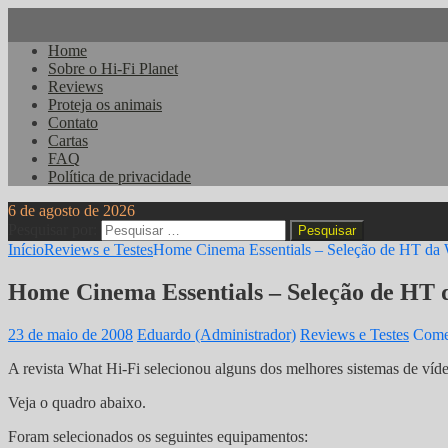
Home
Sobre o Hi-Fi Planet
Reviews
Proteja os animais
Contato
Cartas
FAQ
Política de privacidade
6 de agosto de 2026
Pesquisar por:
Início
Reviews e Testes
Home Cinema Essentials – Seleção de HT da 
Home Cinema Essentials – Seleção de HT 
23 de maio de 2008
Eduardo (Administrador)
Reviews e Testes
Comen
A revista What Hi-Fi selecionou alguns dos melhores sistemas de víd
Veja o quadro abaixo.
Foram selecionados os seguintes equipamentos: