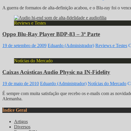
A guerra de formatos de alta-definição acabou, e o Blu-ray foi o venc
Reviews e Testes
Oppo Blu-Ray Player BDP-83 – 3ª Parte
19 de setembro de 2009
Eduardo (Administrador)
Reviews e Testes
C
Notícias do Mercado
Caixas Acústicas Audio Physic na IN-Fidelity
19 de maio de 2010
Eduardo (Administrador)
Notícias do Mercado
C
É sempre com muita satisfação que recebo os e-mails com as novidade
Alemanha.
Índice Geral
Artigos
Diversos