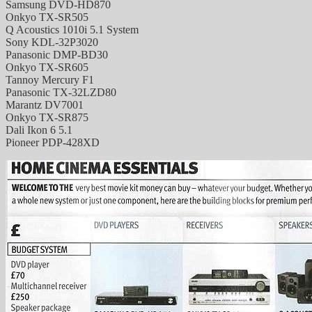
Samsung DVD-HD870
Onkyo TX-SR505
Q Acoustics 1010i 5.1 System
Sony KDL-32P3020
Panasonic DMP-BD30
Onkyo TX-SR605
Tannoy Mercury F1
Panasonic TX-32LZD80
Marantz DV7001
Onkyo TX-SR875
Dali Ikon 6 5.1
Pioneer PDP-428XD