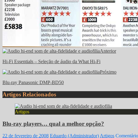
Anterior
Hi-Fi Essentials – Seleção de áudio da What Hi-Fi
Próximo
Blu-ray Panasonic DMP-BD50
Artigos Relacionados
Artigos
Blu-ray players… qual a melhor opção?
22 de fevereiro de 2008
Eduardo (Administrador)
Artigos
Comentário