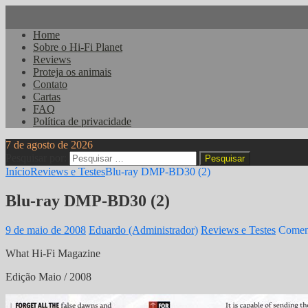
Home
Sobre o Hi-Fi Planet
Reviews
Proteja os animais
Contato
Cartas
FAQ
Política de privacidade
7 de agosto de 2026
Pesquisar por:
Início
Reviews e Testes
Blu-ray DMP-BD30 (2)
Blu-ray DMP-BD30 (2)
9 de maio de 2008
Eduardo (Administrador)
Reviews e Testes
Coment
What Hi-Fi Magazine
Edição Maio / 2008