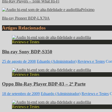
Blu-Ray Players – Teste What Hi-Fi
Próximo
Blu-ray Pioneer BDP-LX70A
Artigos Relacionados
Reviews e Testes
Blu-ray Sony BDP-S350
25 de agosto de 2008
Eduardo (Administrador)
Reviews e Testes
Com
Reviews e Testes
Oppo Blu-Ray Player BDP-83 – 2ª Parte
18 de setembro de 2009
Eduardo (Administrador)
Reviews e Testes
C
Reviews e Testes