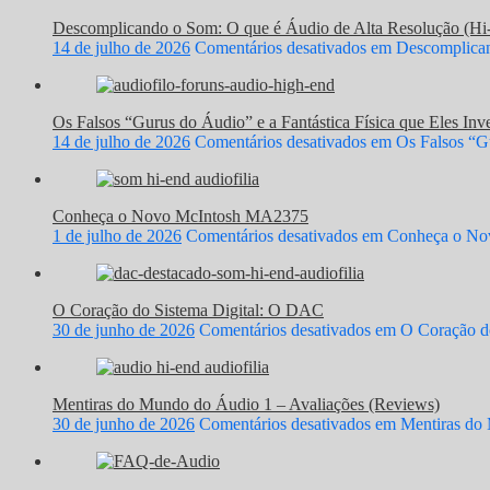
Descomplicando o Som: O que é Áudio de Alta Resolução (Hi
14 de julho de 2026
Comentários desativados
em Descomplicand
Os Falsos “Gurus do Áudio” e a Fantástica Física que Eles In
14 de julho de 2026
Comentários desativados
em Os Falsos “Gu
Conheça o Novo McIntosh MA2375
1 de julho de 2026
Comentários desativados
em Conheça o No
O Coração do Sistema Digital: O DAC
30 de junho de 2026
Comentários desativados
em O Coração do
Mentiras do Mundo do Áudio 1 – Avaliações (Reviews)
30 de junho de 2026
Comentários desativados
em Mentiras do 