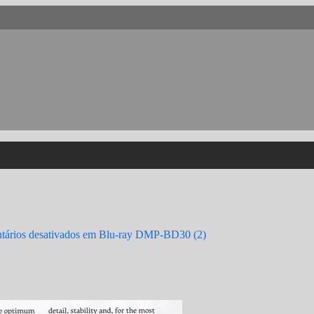
ários desativados
em Blu-ray DMP-BD30 (2)