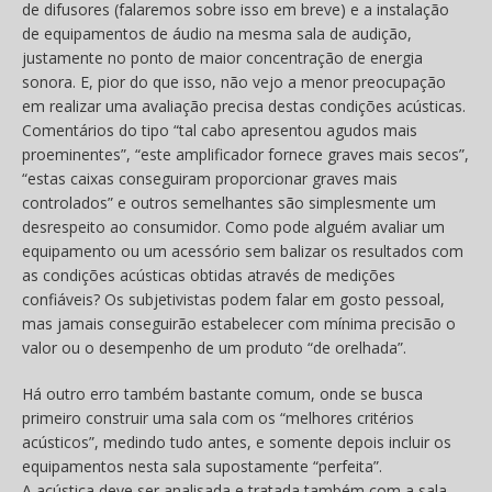
de difusores (falaremos sobre isso em breve) e a instalação
de equipamentos de áudio na mesma sala de audição,
justamente no ponto de maior concentração de energia
sonora. E, pior do que isso, não vejo a menor preocupação
em realizar uma avaliação precisa destas condições acústicas.
Comentários do tipo “tal cabo apresentou agudos mais
proeminentes”, “este amplificador fornece graves mais secos”,
“estas caixas conseguiram proporcionar graves mais
controlados” e outros semelhantes são simplesmente um
desrespeito ao consumidor. Como pode alguém avaliar um
equipamento ou um acessório sem balizar os resultados com
as condições acústicas obtidas através de medições
confiáveis? Os subjetivistas podem falar em gosto pessoal,
mas jamais conseguirão estabelecer com mínima precisão o
valor ou o desempenho de um produto “de orelhada”.
Há outro erro também bastante comum, onde se busca
primeiro construir uma sala com os “melhores critérios
acústicos”, medindo tudo antes, e somente depois incluir os
equipamentos nesta sala supostamente “perfeita”.
A acústica deve ser analisada e tratada também com a sala