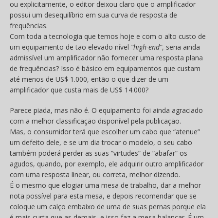
ou explicitamente, o editor deixou claro que o amplificador
possui um desequilíbrio em sua curva de resposta de
frequências.
Com toda a tecnologia que temos hoje e com o alto custo de
um equipamento de tão elevado nível
“high-end”
, seria ainda
admissível um amplificador não fornecer uma resposta plana
de frequências? Isso é básico em equipamentos que custam
até menos de US$ 1.000, então o que dizer de um
amplificador que custa mais de US$ 14.000?
Parece piada, mas não é. O equipamento foi ainda agraciado
com a melhor classificação disponível pela publicação.
Mas, o consumidor terá que escolher um cabo que “atenue”
um defeito dele, e se um dia trocar o modelo, o seu cabo
também poderá perder as suas “virtudes” de “abafar” os
agudos, quando, por exemplo, ele adquirir outro amplificador
com uma resposta linear, ou correta, melhor dizendo.
É o mesmo que elogiar uma mesa de trabalho, dar a melhor
nota possível para esta mesa, e depois recomendar que se
coloque um calço embaixo de uma de suas pernas porque ela
é mais curta que as demais, e isso faz a mesa balançar. É um