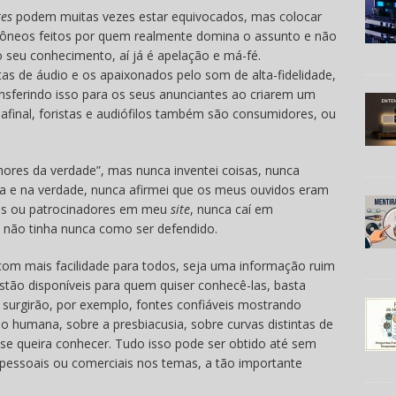
tes
podem muitas vezes estar equivocados, mas colocar
ôneos feitos por quem realmente domina o assunto e não
 seu conhecimento, aí já é apelação e má-fé.
tas de áudio e os apaixonados pelo som de alta-fidelidade,
nsferindo isso para os seus anunciantes ao criarem um
final, foristas e audiófilos também são consumidores, ou
enhores da verdade”, mas nunca inventei coisas, nunca
ia e na verdade, nunca afirmei que os meus ouvidos eram
tes ou patrocinadores em meu
site
, nunca caí em
e não tinha nunca como ser defendido.
m mais facilidade para todos, seja uma informação ruim
estão disponíveis para quem quiser conhecê-las, basta
surgirão, por exemplo, fontes confiáveis mostrando
ão humana, sobre a presbiacusia, sobre curvas distintas de
se queira conhecer. Tudo isso pode ser obtido até sem
 pessoais ou comerciais nos temas, a tão importante