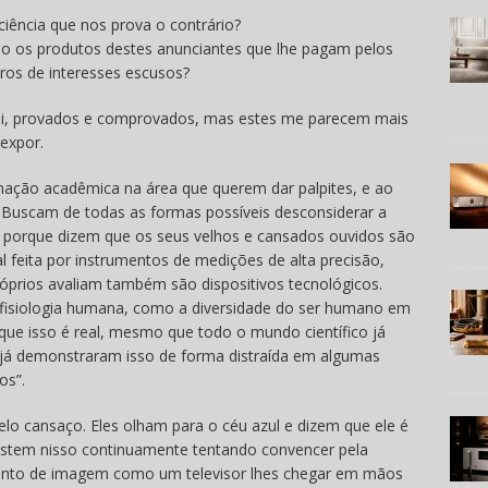
ciência que nos prova o contrário?
ando os produtos destes anunciantes que lhe pagam pelos
tros de interesses escusos?
qui, provados e comprovados, mas estes me parecem mais
 expor.
ação acadêmica na área que querem dar palpites, e ao
scam de todas as formas possíveis desconsiderar a
porque dizem que os seus velhos e cansados ouvidos são
l feita por instrumentos de medições de alta precisão,
prios avaliam também são dispositivos tecnológicos.
 fisiologia humana, como a diversidade do ser humano em
que isso é real, mesmo que todo o mundo científico já
já demonstraram isso de forma distraída em algumas
os”.
pelo cansaço. Eles olham para o céu azul e dizem que ele é
istem nisso continuamente tentando convencer pela
mento de imagem como um televisor lhes chegar em mãos