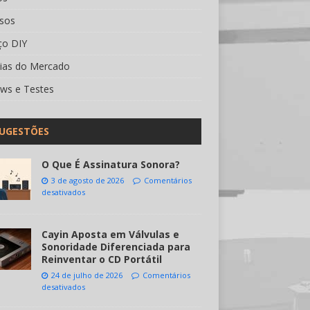
rsos
ço DIY
cias do Mercado
ews e Testes
UGESTÕES
O Que É Assinatura Sonora?
3 de agosto de 2026
Comentários
desativados
Cayin Aposta em Válvulas e
Sonoridade Diferenciada para
Reinventar o CD Portátil
24 de julho de 2026
Comentários
desativados