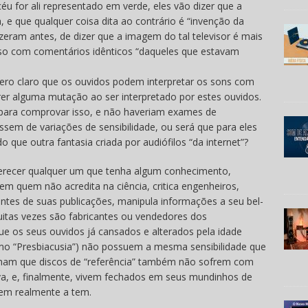
éu for ali representado em verde, eles vão dizer que a
 e que qualquer coisa dita ao contrário é “invenção da
zeram antes, de dizer que a imagem do tal televisor é mais
sso com comentários idênticos “daqueles que estavam
 claro que os ouvidos podem interpretar os sons com
rer alguma mutação ao ser interpretado por estes ouvidos.
aí para comprovar isso, e não haveriam exames de
sem de variações de sensibilidade, ou será que para eles
 que outra fantasia criada por audiófilos “da internet”?
erecer qualquer um que tenha algum conhecimento,
em quem não acredita na ciência, critica engenheiros,
ntes de suas publicações, manipula informações a seu bel-
itas vezes são fabricantes ou vendedores dos
 os seus ouvidos já cansados e alterados pela idade
mo “Presbiacusia”) não possuem a mesma sensibilidade que
ham que discos de “referência” também não sofrem com
tiva, e, finalmente, vivem fechados em seus mundinhos de
quem realmente a tem.