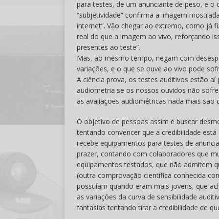
para testes, de um anunciante de peso, e o c
“subjetividade” confirma a imagem mostrada,
internet”. Vão chegar ao extremo, como já fi
real do que a imagem ao vivo, reforçando i
presentes ao teste”.
Mas, ao mesmo tempo, negam com desespero
variações, e o que se ouve ao vivo pode sof
A ciência prova, os testes auditivos estão 
audiometria se os nossos ouvidos não sofres
as avaliações audiométricas nada mais são do
O objetivo de pessoas assim é buscar desm
tentando convencer que a credibilidade está 
recebe equipamentos para testes de anuncia
prazer, contando com colaboradores que mu
equipamentos testados, que não admitem que
(outra comprovação científica conhecida co
possuíam quando eram mais jovens, que ac
as variações da curva de sensibilidade audi
fantasias tentando tirar a credibilidade de 