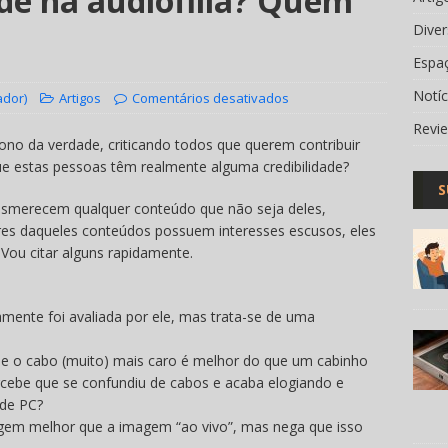
ade na audiofilia? Quem
Dive
Espa
Notí
ador)
Artigos
Comentários desativados
Revi
ono da verdade, criticando todos que querem contribuir
e estas pessoas têm realmente alguma credibilidade?
S
esmerecem qualquer conteúdo que não seja deles,
res daqueles conteúdos possuem interesses escusos, eles
Vou citar alguns rapidamente.
mente foi avaliada por ele, mas trata-se de uma
ue o cabo (muito) mais caro é melhor do que um cabinho
ebe que se confundiu de cabos e acaba elogiando e
 de PC?
agem melhor que a imagem “ao vivo”, mas nega que isso