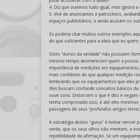
pode acontecer com o áudio?
4. Diz que ouvimos tudo igual, mas ignora a 
5. Vive de anunciantes e patrocínios, avali
espaços publicitários, e ainda acusam os ou
Eu poderia citar muitos outros exemplos a
do que suficientes para a ideia que eu quero
Estes “donos da verdade” não possuem form
mesmo tempo desmerecem quem a possui. Bu
importância de medições em equipamentos, 
mais confiáveis do que qualquer medição rea
lembrando que os equipamentos que eles pró
Eles buscam confundir conceitos básicos da
ouvir sons. Distorcem o que é dito e negam 
tenha comprovado isso, e até eles mesmos 
passagens de seus “profundos artigos técnic
A estratégia destes “gurus” é tentar vencer 
verde, que os seus olhos não mentem, e ins
repetibilidade da afirmação. Se um equipa