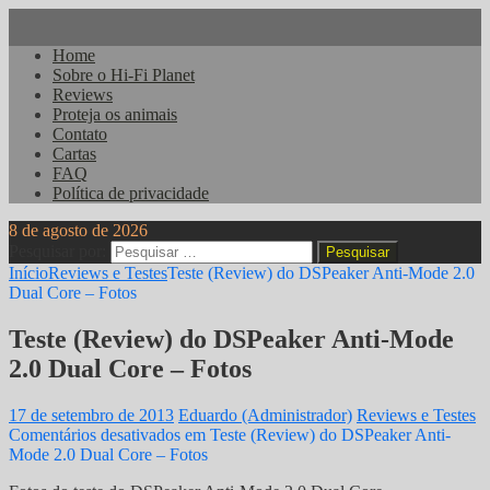
Home
Sobre o Hi-Fi Planet
Reviews
Proteja os animais
Contato
Cartas
FAQ
Política de privacidade
8 de agosto de 2026
Pesquisar por:
Início
Reviews e Testes
Teste (Review) do DSPeaker Anti-Mode 2.0
Dual Core – Fotos
Teste (Review) do DSPeaker Anti-Mode
2.0 Dual Core – Fotos
17 de setembro de 2013
Eduardo (Administrador)
Reviews e Testes
Comentários desativados
em Teste (Review) do DSPeaker Anti-
Mode 2.0 Dual Core – Fotos