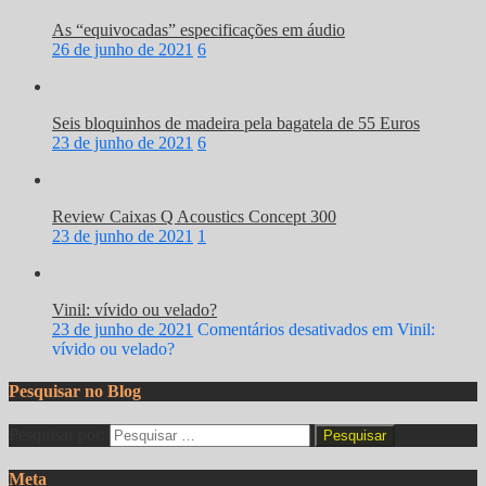
As “equivocadas” especificações em áudio
26 de junho de 2021
6
Seis bloquinhos de madeira pela bagatela de 55 Euros
23 de junho de 2021
6
Review Caixas Q Acoustics Concept 300
23 de junho de 2021
1
Vinil: vívido ou velado?
23 de junho de 2021
Comentários desativados
em Vinil:
vívido ou velado?
Pesquisar no Blog
Pesquisar por:
Meta