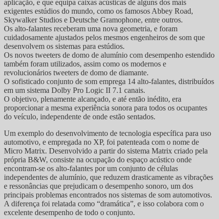
aplicação, e que equipa caixas acústicas de alguns dos mais
exigentes estúdios do mundo, como os famosos Abbey Road,
Skywalker Studios e Deutsche Gramophone, entre outros.
Os alto-falantes receberam uma nova geometria, e foram
cuidadosamente ajustados pelos mesmos engenheiros de som que
desenvolvem os sistemas para estúdios.
Os novos tweeters de domo de alumínio com desempenho estendido
também foram utilizados, assim como os modernos e
revolucionários tweeters de domo de diamante.
O sofisticado conjunto de som emprega 14 alto-falantes, distribuídos
em um sistema Dolby Pro Logic II 7.1 canais.
O objetivo, plenamente alcançado, e até então inédito, era
proporcionar a mesma experiência sonora para todos os ocupantes
do veículo, independente de onde estão sentados.
Um exemplo do desenvolvimento de tecnologia específica para uso
automotivo, e empregada no XP, foi patenteada com o nome de
Micro Matrix. Desenvolvido a partir do sistema Matrix criado pela
própria B&W, consiste na ocupação do espaço acústico onde
encontram-se os alto-falantes por um conjunto de células
independentes de alumínio, que reduzem drasticamente as vibrações
e ressonâncias que prejudicam o desempenho sonoro, um dos
principais problemas encontrados nos sistemas de som automotivos.
A diferença foi relatada como “dramática”, e isso colabora com o
excelente desempenho de todo o conjunto.