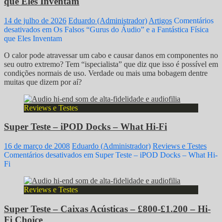
que Eles Inventam
14 de julho de 2026
Eduardo (Administrador)
Artigos
Comentários
desativados
em Os Falsos “Gurus do Áudio” e a Fantástica Física
que Eles Inventam
O calor pode atravessar um cabo e causar danos em componentes no
seu outro extremo? Tem “ispecialista” que diz que isso é possível em
condições normais de uso. Verdade ou mais uma bobagem dentre
muitas que dizem por aí?
Reviews e Testes
Super Teste – iPOD Docks – What Hi-Fi
16 de março de 2008
Eduardo (Administrador)
Reviews e Testes
Comentários desativados
em Super Teste – iPOD Docks – What Hi-
Fi
Reviews e Testes
Super Teste – Caixas Acústicas – £800-£1.200 – Hi-
Fi Choice