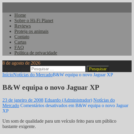
Home
Sobre o Hi-Fi Planet
Reviews
Proteja os animais
Contato
Cartas
FAQ
Política de privacidade
8 de agosto de 2026
Pesquisar por:
Início
Notícias do Mercado
B&W equipa o novo Jaguar XP
B&W equipa o novo Jaguar XP
23 de janeiro de 2008
Eduardo (Administrador)
Notícias do
Mercado
Comentários desativados
em B&W equipa o novo Jaguar
XP
Um som de qualidade para um veículo feito para um público
bastante exigente.